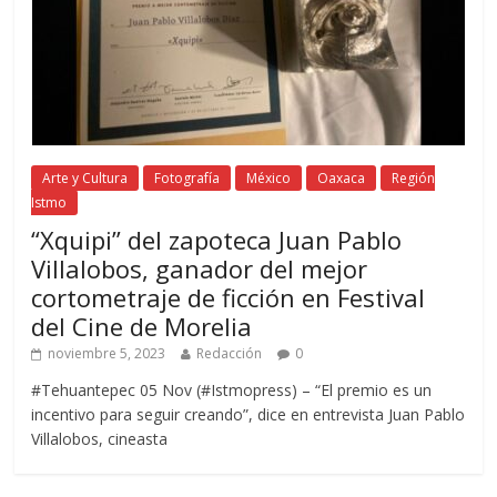
Arte y Cultura
Fotografía
México
Oaxaca
Región
Istmo
“Xquipi” del zapoteca Juan Pablo
Villalobos, ganador del mejor
cortometraje de ficción en Festival
del Cine de Morelia
noviembre 5, 2023
Redacción
0
#Tehuantepec 05 Nov (#Istmopress) – “El premio es un
incentivo para seguir creando”, dice en entrevista Juan Pablo
Villalobos, cineasta