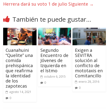
Herrera dará su voto 1 de julio
Siguiente →
También te puede gustar...
Cuanahuini
Segundo
Exigen a
“Quelite” una
Encuentro de
SEVITRA
comida
Jóvenes de
solución al
prehispánica
Izquierda en
conflicto de
que reafirma
el Istmo
mototaxis en
la identidad
Comitancillo
octubre 6, 2015
de los
enero 28, 2016
0
zapotecas
0
agosto 14, 2021
0