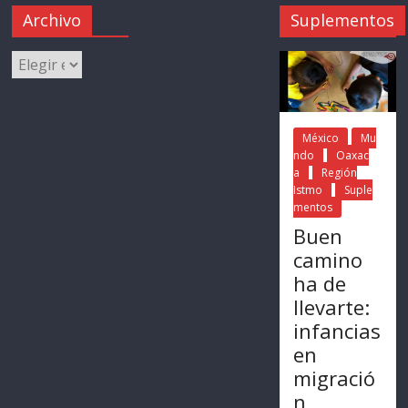
Archivo
Suplementos
México
Mu
ndo
Oaxac
a
Región
Istmo
Suple
mentos
Buen
camino
ha de
llevarte:
infancias
en
migració
n