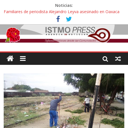
Noticias:
Familiares de periodista Alejandro Leyva asesinado en Oaxaca
protestan y exigen justicia en desfile de delegaciones
Alertan pescadores de Juchitán, Oaxaca de nuevo despojo de su
territorio para construir un parque eólico
Pescadores y comuneros ikoots detienen la extracción ilegal de
material pétreo de gravera Oyamel
Un nuevo derrame de hidrocarburo afecta a Salina Cruz, Oaxaca;
ahora pescadores de Salinas del Marqués denuncian daños de
Pemex
🎧Capítulo 2 : CUIDAR A MI HIJA CON SÍNDROME DE DOWN