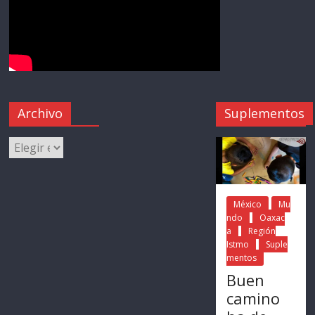
Archivo
Suplementos
México
Mu
ndo
Oaxac
a
Región
Istmo
Suple
mentos
Buen
camino