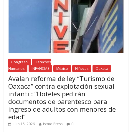
Congreso
Derechos
Humanos
INFANCIAS
México
Niñeces
Oaxaca
Avalan reforma de ley “Turismo de
Oaxaca” contra explotación sexual
infantil: “Hoteles pedirán
documentos de parentesco para
ingreso de adultos con menores de
edad”
julio 15, 2026
Istmo Press
0