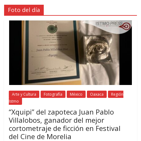
Foto del día
Arte y Cultura
Fotografía
México
Oaxaca
Región
Istmo
“Xquipi” del zapoteca Juan Pablo
Villalobos, ganador del mejor
cortometraje de ficción en Festival
del Cine de Morelia