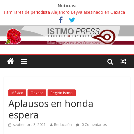
Noticias:
Familiares de periodista Alejandro Leyva asesinado en Oaxaca
protestan y exigen justicia en desfile de delegaciones
Alertan pescadores de Juchitán, Oaxaca de nuevo despojo de su
territorio para construir un parque eólico
Pescadores y comuneros ikoots detienen la extracción ilegal de
material pétreo de gravera Oyamel
Un nuevo derrame de hidrocarburo afecta a Salina Cruz, Oaxaca;
ahora pescadores de Salinas del Marqués denuncian daños de
Pemex
🎧Capítulo 2 : CUIDAR A MI HIJA CON SÍNDROME DE DOWN
México
Oaxaca
Región Istmo
Aplausos en honda
espera
septiembre 3, 2021
Redacción
0 Comentarios