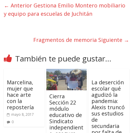
← Anterior
Gestiona Emilio Montero mobiliario
y equipo para escuelas de Juchitán
Fragmentos de memoria
Siguiente →
También te puede gustar...
Marcelina,
La deserción
mujer que
escolar qué
hace arte
agudizó la
Cierra
con la
pandemia:
Sección 22
repostería
Alexis truncó
módulo
sus estudios
educativo de
mayo 8, 2017
de
Sindicato
0
secundaria
independient
por falta de