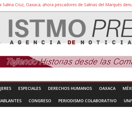
a Salina Cruz, Oaxaca; ahora pescadores de Salinas del Marqués de
iversidad Bienestar de Ixtepec, Oaxaca vuelve a las aulas tras amparo
 reúnen con titular de la SEGOB y exigen detener a los autores materi
nuevo despojo de su territorio para construir un parque eólico
 extracción ilegal de material pétreo de gravera Oyamel
JERES
ESPECIALES
DERECHOS HUMANOS
OAXACA
MÉX
HABLANTES
CONGRESO
PERIODISMO COLABORATIVO
UNI