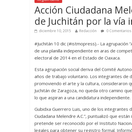
Acción Ciudadana Mele
de Juchitán por la vía
diciembre 10, 2015
Redacción
0 Comentarios
#Juchitán 10 dic (#istmopress).- La agrupación 
de una planilla independiente en aras de competir
electoral de 2014 en el Estado de Oaxaca.
Esta agrupación social deriva del Comité Auton
años de trabajo voluntario. Los integrantes de d
promoviendo el arte y la cultura, consideraron que
Juchitán de Zaragoza, no queda otro camino que in
lo que aspiran a una candidatura independiente.
Gubidxa Guerrero Luis, uno de los integrantes 
Ciudadana Melendre A.C.”, puntualizó que están i
pretende ser reconocido por el Instituto Nacional
legales para obtener su registro formal. Inform