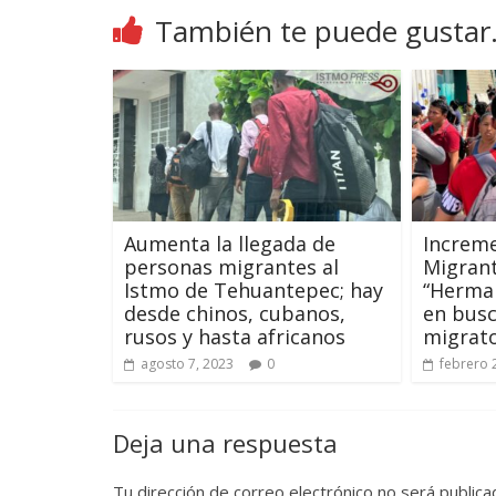
También te puede gustar.
Aumenta la llegada de
Increme
personas migrantes al
Migrant
Istmo de Tehuantepec; hay
“Herman
desde chinos, cubanos,
en busc
rusos y hasta africanos
migrato
agosto 7, 2023
0
febrero 
Deja una respuesta
Tu dirección de correo electrónico no será publica