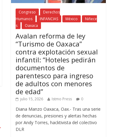
Congreso
Derechos
Humanos
INFANCIAS
México
Niñece
s
Oaxaca
Avalan reforma de ley
“Turismo de Oaxaca”
contra explotación sexual
infantil: “Hoteles pedirán
documentos de
parentesco para ingreso
de adultos con menores
de edad”
julio 15, 2026
Istmo Press
0
Diana Manzo Oaxaca, Oax.- Tras una serie
de denuncias, presiones y alertas hechas
por Andy Torres, hacktivista del colectivo
→
DLR