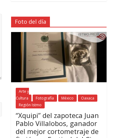
Foto del día
Arte y
Cultura
Fotografía
México
Oaxaca
Región Istmo
“Xquipi” del zapoteca Juan
Pablo Villalobos, ganador
del mejor cortometraje de