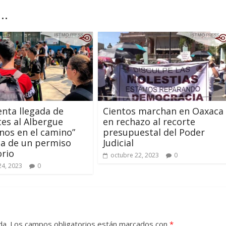
..
nta llegada de
Cientos marchan en Oaxaca
es al Albergue
en rechazo al recorte
os en el camino”
presupuestal del Poder
a de un permiso
Judicial
rio
octubre 22, 2023
0
24, 2023
0
da.
Los campos obligatorios están marcados con
*