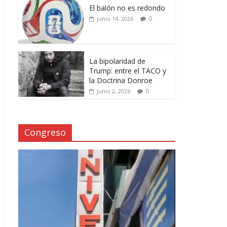
El balón no es redondo
0
junio 14, 2026
La bipolaridad de
Trump: entre el TACO y
la Doctrina Donroe
0
junio 2, 2026
Congreso