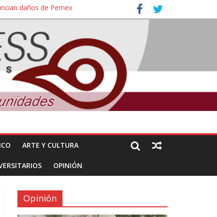
nuncian daños de Pemex
ales e intelectuales de su asesinato
ICO
ARTE Y CULTURA
VERSITARIOS
OPINIÓN
Opinión