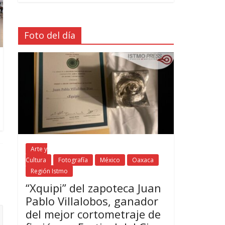
Foto del día
Arte y
Cultura
Fotografía
México
Oaxaca
Región Istmo
“Xquipi” del zapoteca Juan
Pablo Villalobos, ganador
del mejor cortometraje de