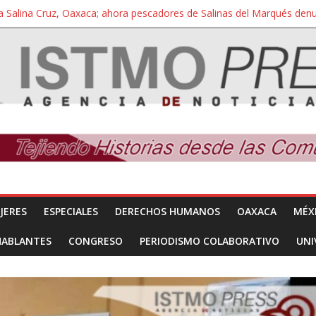
a Salina Cruz, Oaxaca; ahora pescadores de Salinas del Marqués de
iversidad Bienestar de Ixtepec, Oaxaca vuelve a las aulas tras amparo
 reúnen con titular de la SEGOB y exigen detener a los autores materi
nuevo despojo de su territorio para construir un parque eólico
 extracción ilegal de material pétreo de gravera Oyamel
JERES
ESPECIALES
DERECHOS HUMANOS
OAXACA
MÉX
HABLANTES
CONGRESO
PERIODISMO COLABORATIVO
UNI