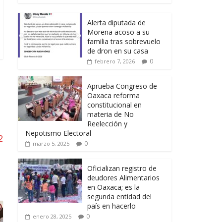
Alerta diputada de
Morena acoso a su
familia tras sobrevuelo
de dron en su casa
0
febrero 7, 2026
Aprueba Congreso de
Oaxaca reforma
constitucional en
materia de No
Reelección y
Nepotismo Electoral
2
0
marzo 5, 2025
Oficializan registro de
deudores Alimentarios
en Oaxaca; es la
segunda entidad del
país en hacerlo
0
enero 28, 2025