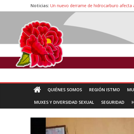
Noticias:
Un nuevo derrame de hidrocarburo afecta 
Ángel, el joven autista expulsado por la Un
Familiares de periodista Alejandro Leyva se
Alertan pescadores de Juchitán, Oaxaca de 
Pescadores y comuneros ikoots detienen la
QUIÉNES SOMOS
REGIÓN ISTMO
MU
MUXES Y DIVERSIDAD SEXUAL
SEGURIDAD