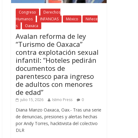
Congreso
Derechos
Humanos
INFANCIAS
México
Niñece
s
Oaxaca
Avalan reforma de ley
“Turismo de Oaxaca”
contra explotación sexual
infantil: “Hoteles pedirán
documentos de
parentesco para ingreso
de adultos con menores
de edad”
julio 15, 2026
Istmo Press
0
Diana Manzo Oaxaca, Oax.- Tras una serie
de denuncias, presiones y alertas hechas
por Andy Torres, hacktivista del colectivo
DLR