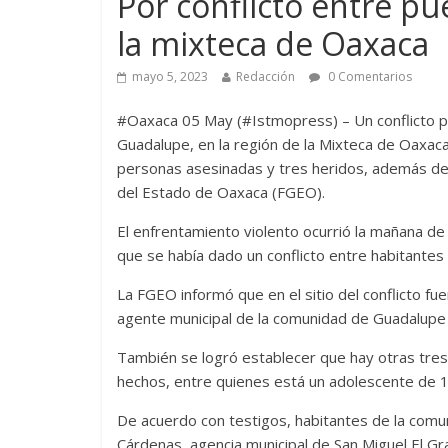
Por conflicto entre p
la mixteca de Oaxaca
mayo 5, 2023
Redacción
0 Comentarios
#Oaxaca 05 May (#Istmopress) – Un conflicto por
Guadalupe, en la región de la Mixteca de Oaxac
personas asesinadas y tres heridos, además de 
del Estado de Oaxaca (FGEO).
El enfrentamiento violento ocurrió la mañana de 
que se había dado un conflicto entre habitante
La FGEO informó que en el sitio del conflicto fu
agente municipal de la comunidad de Guadalupe
También se logró establecer que hay otras tres
hechos, entre quienes está un adolescente de 1
De acuerdo con testigos, habitantes de la comu
Cárdenas, agencia municipal de San Miguel El G