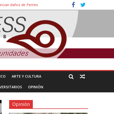
nuncian daños de Pemex
ales e intelectuales de su asesinato
ICO
ARTE Y CULTURA
VERSITARIOS
OPINIÓN
Opinión