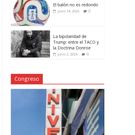
El balón no es redondo
0
junio 14, 2026
La bipolaridad de
Trump: entre el TACO y
la Doctrina Donroe
0
junio 2, 2026
Congreso