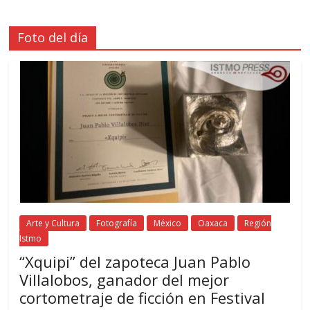
Foto del día
Arte y Cultura
Fotografía
México
Oaxaca
Región
Istmo
“Xquipi” del zapoteca Juan Pablo
Villalobos, ganador del mejor
cortometraje de ficción en Festival