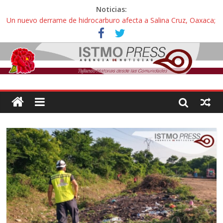
Noticias:
Un nuevo derrame de hidrocarburo afecta a Salina Cruz, Oaxaca;
ahora pescadores de Salinas del Marqués denuncian daños de
Pemex
Ángel, el joven autista expulsado por la Universidad Bienestar de
Ixtepec, Oaxaca vuelve a las aulas tras amparo
Familiares de periodista Alejandro Leyva se reúnen con titular de
la SEGOB y exigen detener a los autores materiales e
intelectuales de su asesinato
Alertan pescadores de Juchitán, Oaxaca de nuevo despojo de su
territorio para construir un parque eólico
Pescadores y comuneros ikoots detienen la extracción ilegal de
material pétreo de gravera Oyamel