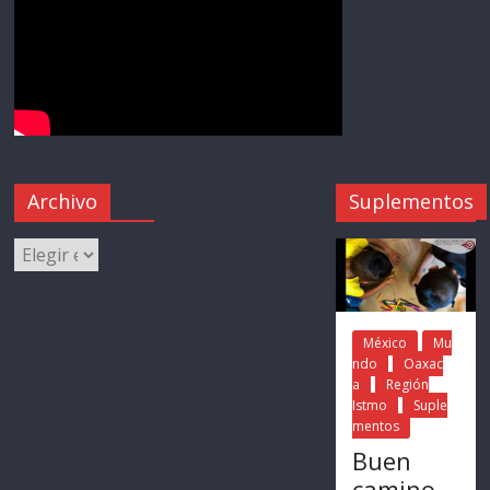
Archivo
Suplementos
México
Mu
ndo
Oaxac
a
Región
Istmo
Suple
mentos
Buen
camino