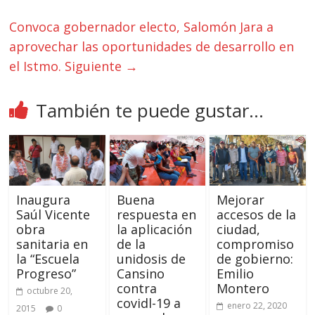
Convoca gobernador electo, Salomón Jara a
aprovechar las oportunidades de desarrollo en
el Istmo.
Siguiente →
También te puede gustar...
Inaugura
Buena
Mejorar
Saúl Vicente
respuesta en
accesos de la
obra
la aplicación
ciudad,
sanitaria en
de la
compromiso
la “Escuela
unidosis de
de gobierno:
Progreso”
Cansino
Emilio
contra
Montero
octubre 20,
covidl-19 a
enero 22, 2020
2015
0