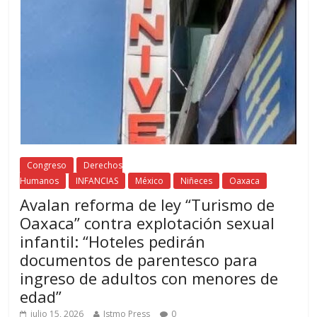
Congreso
Derechos
Humanos
INFANCIAS
México
Niñeces
Oaxaca
Avalan reforma de ley “Turismo de
Oaxaca” contra explotación sexual
infantil: “Hoteles pedirán
documentos de parentesco para
ingreso de adultos con menores de
edad”
julio 15, 2026
Istmo Press
0