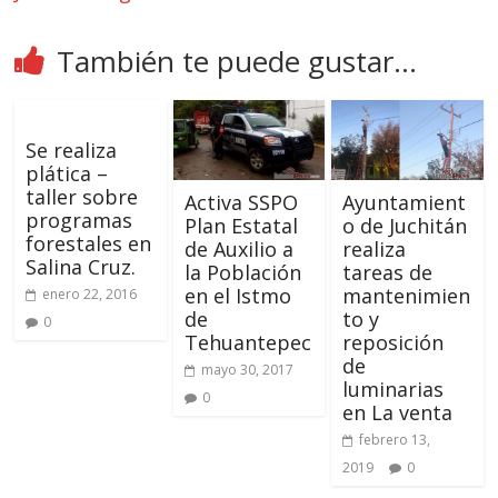
También te puede gustar...
Se realiza
plática –
taller sobre
Activa SSPO
Ayuntamient
programas
Plan Estatal
o de Juchitán
forestales en
de Auxilio a
realiza
Salina Cruz.
la Población
tareas de
en el Istmo
mantenimien
enero 22, 2016
de
to y
0
Tehuantepec
reposición
de
mayo 30, 2017
luminarias
0
en La venta
febrero 13,
2019
0