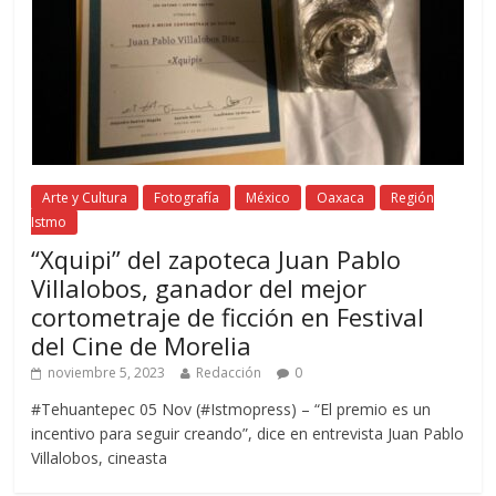
Arte y Cultura
Fotografía
México
Oaxaca
Región
Istmo
“Xquipi” del zapoteca Juan Pablo
Villalobos, ganador del mejor
cortometraje de ficción en Festival
del Cine de Morelia
noviembre 5, 2023
Redacción
0
#Tehuantepec 05 Nov (#Istmopress) – “El premio es un
incentivo para seguir creando”, dice en entrevista Juan Pablo
Villalobos, cineasta