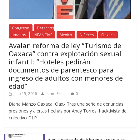
Congreso
Derechos
Humanos
INFANCIAS
México
Niñeces
Oaxaca
Avalan reforma de ley “Turismo de
Oaxaca” contra explotación sexual
infantil: “Hoteles pedirán
documentos de parentesco para
ingreso de adultos con menores de
edad”
julio 15, 2026
Istmo Press
0
Diana Manzo Oaxaca, Oax.- Tras una serie de denuncias,
presiones y alertas hechas por Andy Torres, hacktivista del
colectivo DLR
Alerta diputada de Morena acoso a su