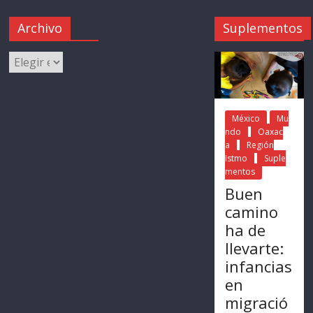
Archivo
Suplementos
México
Mu
ndo
Oaxac
a
Región
Istmo
Suple
mentos
Buen
camino
ha de
llevarte:
infancias
en
migració