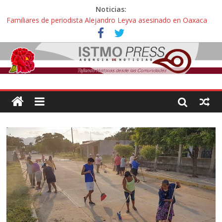
Noticias:
Familiares de periodista Alejandro Leyva asesinado en Oaxaca
protestan y exigen justicia en desfile de delegaciones
Alertan pescadores de Juchitán, Oaxaca de nuevo despojo de su
territorio para construir un parque eólico
Pescadores y comuneros ikoots detienen la extracción ilegal de
material pétreo de gravera Oyamel
Un nuevo derrame de hidrocarburo afecta a Salina Cruz, Oaxaca;
ahora pescadores de Salinas del Marqués denuncian daños de
Pemex
🎧Capítulo 2 : CUIDAR A MI HIJA CON SÍNDROME DE DOWN