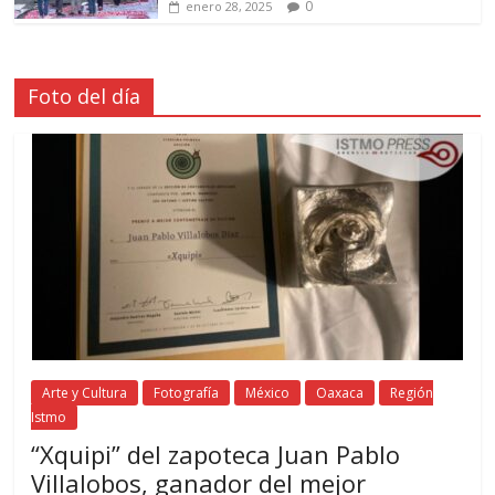
0
enero 28, 2025
Foto del día
Arte y Cultura
Fotografía
México
Oaxaca
Región
Istmo
“Xquipi” del zapoteca Juan Pablo
Villalobos, ganador del mejor