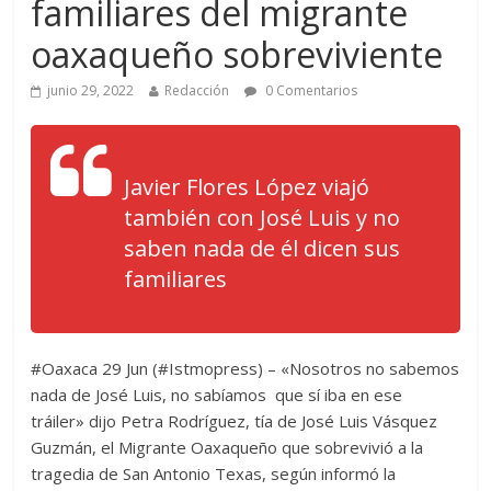
familiares del migrante
oaxaqueño sobreviviente
junio 29, 2022
Redacción
0 Comentarios
Javier Flores López viajó
también con José Luis y no
saben nada de él dicen sus
familiares
#Oaxaca 29 Jun (#Istmopress) – «Nosotros no sabemos
nada de José Luis, no sabíamos que sí iba en ese
tráiler» dijo Petra Rodríguez, tía de José Luis Vásquez
Guzmán, el Migrante Oaxaqueño que sobrevivió a la
tragedia de San Antonio Texas, según informó la