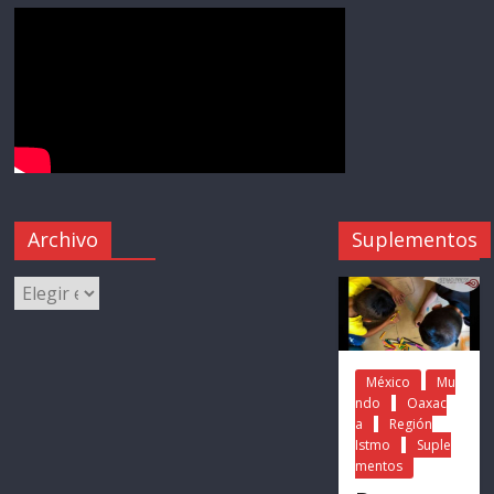
Archivo
Suplementos
México
Mu
ndo
Oaxac
a
Región
Istmo
Suple
mentos