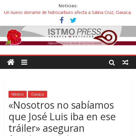
Noticias:
Un nuevo derrame de hidrocarburo afecta a Salina Cruz, Oaxaca;
ahora pescadores de Salinas del Marqués denuncian daños de
Pemex
Ángel, el joven autista expulsado por la Universidad Bienestar de
Ixtepec, Oaxaca vuelve a las aulas tras amparo
Familiares de periodista Alejandro Leyva se reúnen con titular de
la SEGOB y exigen detener a los autores materiales e
intelectuales de su asesinato
Alertan pescadores de Juchitán, Oaxaca de nuevo despojo de su
territorio para construir un parque eólico
Pescadores y comuneros ikoots detienen la extracción ilegal de
material pétreo de gravera Oyamel
México
Oaxaca
«Nosotros no sabíamos
que José Luis iba en ese
tráiler» aseguran