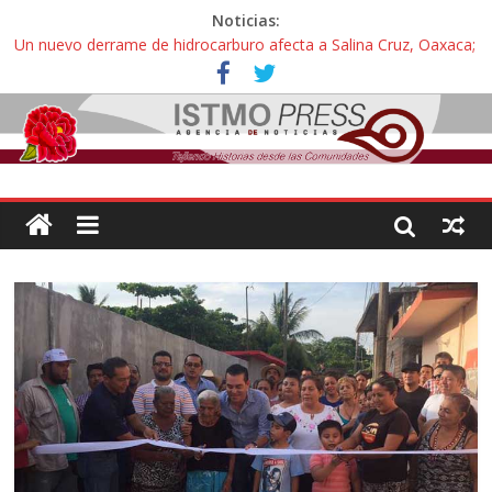
Noticias:
Un nuevo derrame de hidrocarburo afecta a Salina Cruz, Oaxaca;
ahora pescadores de Salinas del Marqués denuncian daños de
Pemex
Ángel, el joven autista expulsado por la Universidad Bienestar de
Ixtepec, Oaxaca vuelve a las aulas tras amparo
Familiares de periodista Alejandro Leyva se reúnen con titular de
la SEGOB y exigen detener a los autores materiales e
intelectuales de su asesinato
Alertan pescadores de Juchitán, Oaxaca de nuevo despojo de su
territorio para construir un parque eólico
Pescadores y comuneros ikoots detienen la extracción ilegal de
material pétreo de gravera Oyamel