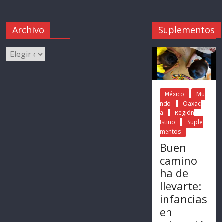
Archivo
Suplementos
México
Mu
ndo
Oaxac
a
Región
Istmo
Suple
mentos
Buen
camino
ha de
llevarte:
infancias
en