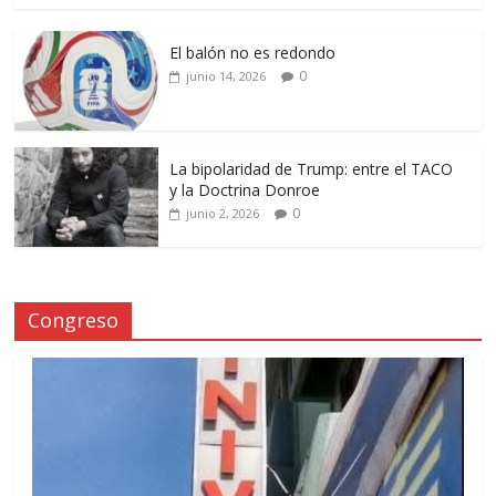
El balón no es redondo
0
junio 14, 2026
La bipolaridad de Trump: entre el TACO
y la Doctrina Donroe
0
junio 2, 2026
Congreso