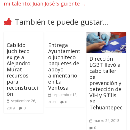
mi talento: Juan José
Siguiente →
También te puede gustar...
Cabildo
Entrega
juchiteco
Ayuntamient
exige a
o juchiteco
Dirección
Alejandro
paquetes de
LGBT llevó a
Murat
apoyo
cabo taller
recursos
alimentario
de
para
en La
prevención y
reconstrucci
Ventosa
detección de
ón
VIH y Sífilis
septiembre 13,
en
septiembre 26,
2021
0
Tehuantepec
2019
0
marzo 24, 2018
0