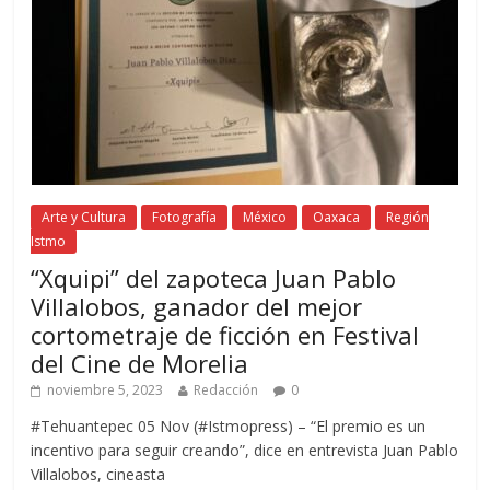
Arte y Cultura
Fotografía
México
Oaxaca
Región
Istmo
“Xquipi” del zapoteca Juan Pablo
Villalobos, ganador del mejor
cortometraje de ficción en Festival
del Cine de Morelia
noviembre 5, 2023
Redacción
0
#Tehuantepec 05 Nov (#Istmopress) – “El premio es un
incentivo para seguir creando”, dice en entrevista Juan Pablo
Villalobos, cineasta