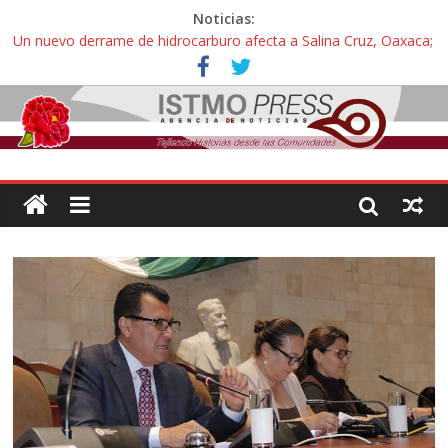
Noticias:
Un nuevo derrame de hidrocarburo afecta a Salina Cruz, Oaxaca;
ahora pescadores de Salinas del Marqués denuncian daños de
Pemex
Ángel, el joven autista expulsado por la Universidad Bienestar de
Ixtepec, Oaxaca vuelve a las aulas tras amparo
Familiares de periodista Alejandro Leyva se reúnen con titular de
la SEGOB y exigen detener a los autores materiales e
intelectuales de su asesinato
Alertan pescadores de Juchitán, Oaxaca de nuevo despojo de su
territorio para construir un parque eólico
Pescadores y comuneros ikoots detienen la extracción ilegal de
material pétreo de gravera Oyamel