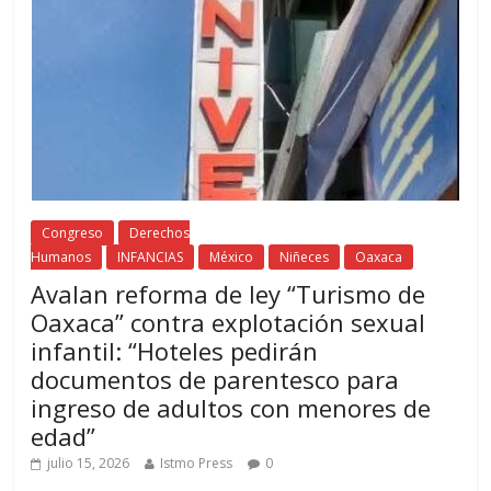
Congreso
Derechos
Humanos
INFANCIAS
México
Niñeces
Oaxaca
Avalan reforma de ley “Turismo de
Oaxaca” contra explotación sexual
infantil: “Hoteles pedirán
documentos de parentesco para
ingreso de adultos con menores de
edad”
julio 15, 2026
Istmo Press
0