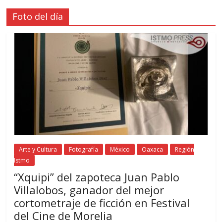
Foto del día
Arte y Cultura
Fotografía
México
Oaxaca
Región
Istmo
“Xquipi” del zapoteca Juan Pablo
Villalobos, ganador del mejor
cortometraje de ficción en Festival
del Cine de Morelia