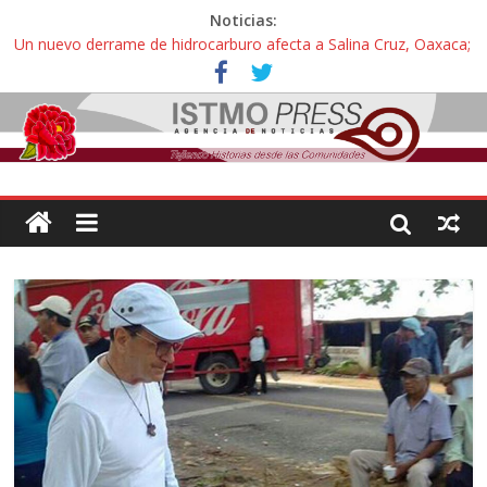
Noticias:
Un nuevo derrame de hidrocarburo afecta a Salina Cruz, Oaxaca;
ahora pescadores de Salinas del Marqués denuncian daños de
Pemex
Ángel, el joven autista expulsado por la Universidad Bienestar de
Ixtepec, Oaxaca vuelve a las aulas tras amparo
Familiares de periodista Alejandro Leyva se reúnen con titular de
la SEGOB y exigen detener a los autores materiales e
intelectuales de su asesinato
Alertan pescadores de Juchitán, Oaxaca de nuevo despojo de su
territorio para construir un parque eólico
Pescadores y comuneros ikoots detienen la extracción ilegal de
material pétreo de gravera Oyamel