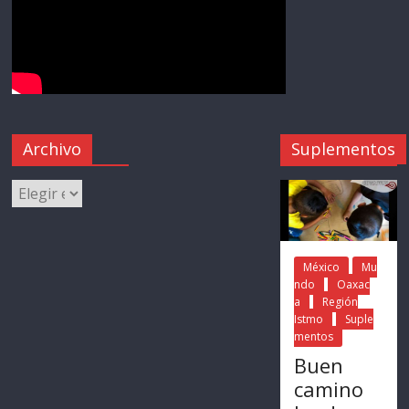
Archivo
Suplementos
México
Mu
ndo
Oaxac
a
Región
Istmo
Suple
mentos
Buen
camino