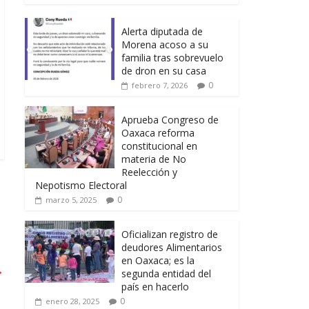
Alerta diputada de
Morena acoso a su
familia tras sobrevuelo
de dron en su casa
0
febrero 7, 2026
Aprueba Congreso de
Oaxaca reforma
constitucional en
materia de No
Reelección y
Nepotismo Electoral
0
marzo 5, 2025
Oficializan registro de
deudores Alimentarios
en Oaxaca; es la
→
segunda entidad del
país en hacerlo
0
enero 28, 2025