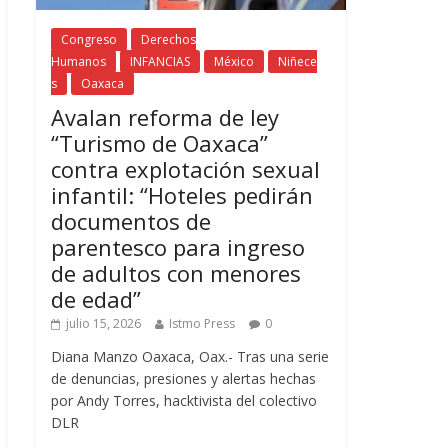
Congreso
Derechos
Humanos
INFANCIAS
México
Niñece
s
Oaxaca
Avalan reforma de ley
“Turismo de Oaxaca”
contra explotación sexual
infantil: “Hoteles pedirán
documentos de
parentesco para ingreso
de adultos con menores
de edad”
julio 15, 2026
Istmo Press
0
Diana Manzo Oaxaca, Oax.- Tras una serie
de denuncias, presiones y alertas hechas
por Andy Torres, hacktivista del colectivo
DLR