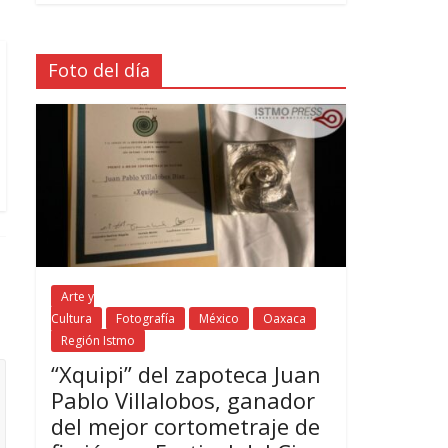
Foto del día
Arte y
Cultura
Fotografía
México
Oaxaca
Región Istmo
“Xquipi” del zapoteca Juan
Pablo Villalobos, ganador
del mejor cortometraje de