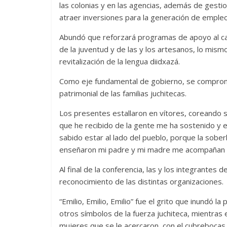
las colonias y en las agencias, además de gesti
atraer inversiones para la generación de empleo
Abundó que reforzará programas de apoyo al c
de la juventud y de las y los artesanos, lo mism
revitalización de la lengua diidxazá.
Como eje fundamental de gobierno, se compromet
patrimonial de las familias juchitecas.
Los presentes estallaron en vítores, coreando
que he recibido de la gente me ha sostenido y
sabido estar al lado del pueblo, porque la sob
enseñaron mi padre y mi madre me acompañan 
Al final de la conferencia, las y los integrantes 
reconocimiento de las distintas organizaciones.
“Emilio, Emilio, Emilio” fue el grito que inundó l
otros símbolos de la fuerza juchiteca, mientras
mujeres que se le acercaron, con el cubrebocas 