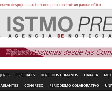
nuevo despojo de su territorio para construir un parque eólico
 extracción ilegal de material pétreo de gravera Oyamel
a Salina Cruz, Oaxaca; ahora pescadores de Salinas del Marqués de
SÍNDROME DE DOWN
sesinado en Oaxaca protestan y exigen justicia en desfile de delegaci
JERES
ESPECIALES
DERECHOS HUMANOS
OAXACA
MÉX
HABLANTES
CONGRESO
PERIODISMO COLABORATIVO
UNI