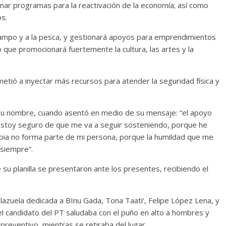
onar programas para la reactivación de la economía; así como
s.
ampo y a la pesca, y gestionará apoyos para emprendimientos
o que promocionará fuertemente la cultura, las artes y la
ió a inyectar más recursos para atender la seguridad física y
 su nombre, cuando asentó en medio de su mensaje: “el apoyo
 estoy seguro de que me va a seguir sosteniendo, porque he
erbia no forma parte de mi persona, porque la humildad que me
siempre”.
de su planilla se presentaron ante los presentes, recibiendo el
a plazuela dedicada a BInu Gada, Tona Taati’, Felipe López Lena, y
 el candidato del PT saludaba con el puño en alto a hombres y
preventivo, mientras se retiraba del lugar.