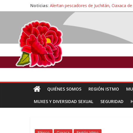
Noticias:
Alertan pescadores de Juchitán, Oaxaca de 
Pescadores y comuneros ikoots detienen la
Un nuevo derrame de hidrocarburo afecta 
🎧Capítulo 2 : CUIDAR A MI HIJA CON 
Familiares de periodista Alejandro Leyva a
QUIÉNES SOMOS
REGIÓN ISTMO
MU
MUXES Y DIVERSIDAD SEXUAL
SEGURIDAD
México
Oaxaca
Región Istmo