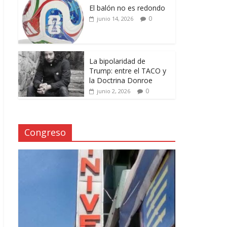
El balón no es redondo
0
junio 14, 2026
La bipolaridad de
Trump: entre el TACO y
la Doctrina Donroe
0
junio 2, 2026
Congreso