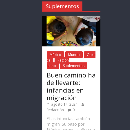
Suplementos
México
Mundo
Oaxa
ca
Región
Istmo
Suplementos
Buen camino ha
de llevarte:
infancias en
migración
agosto 14, 2024
Redacción
0
*Las infancias también
migran. Su paso por
México aumenta año con