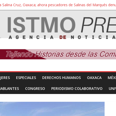
a Salina Cruz, Oaxaca; ahora pescadores de Salinas del Marqués de
iversidad Bienestar de Ixtepec, Oaxaca vuelve a las aulas tras amparo
 reúnen con titular de la SEGOB y exigen detener a los autores materi
nuevo despojo de su territorio para construir un parque eólico
 extracción ilegal de material pétreo de gravera Oyamel
JERES
ESPECIALES
DERECHOS HUMANOS
OAXACA
MÉX
HABLANTES
CONGRESO
PERIODISMO COLABORATIVO
UNI