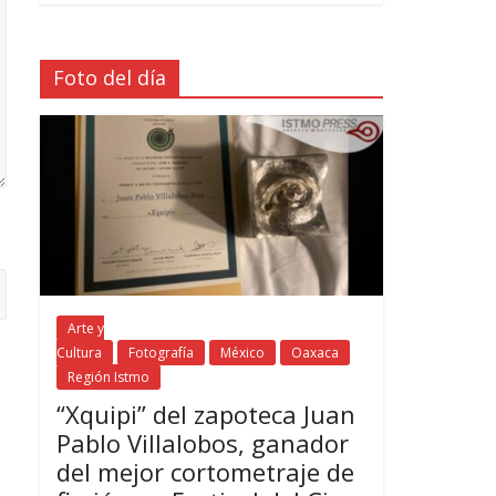
Foto del día
Arte y
Cultura
Fotografía
México
Oaxaca
Región Istmo
“Xquipi” del zapoteca Juan
Pablo Villalobos, ganador
del mejor cortometraje de