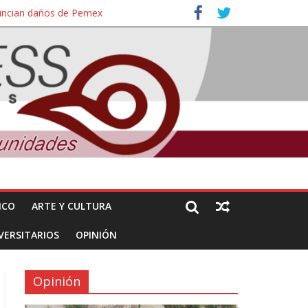
nuncian daños de Pemex
ales e intelectuales de su asesinato
ICO
ARTE Y CULTURA
VERSITARIOS
OPINIÓN
Opinión