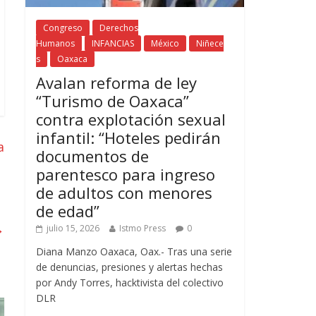
Congreso
Derechos
Humanos
INFANCIAS
México
Niñece
s
Oaxaca
Avalan reforma de ley
“Turismo de Oaxaca”
contra explotación sexual
infantil: “Hoteles pedirán
a
documentos de
parentesco para ingreso
de adultos con menores
de edad”
→
julio 15, 2026
Istmo Press
0
Diana Manzo Oaxaca, Oax.- Tras una serie
de denuncias, presiones y alertas hechas
por Andy Torres, hacktivista del colectivo
DLR