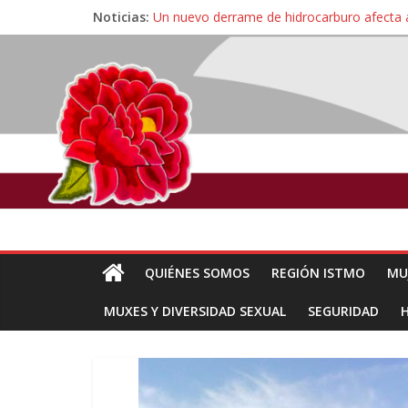
Noticias:
Un nuevo derrame de hidrocarburo afecta 
Ángel, el joven autista expulsado por la Un
Familiares de periodista Alejandro Leyva se
Alertan pescadores de Juchitán, Oaxaca de 
Pescadores y comuneros ikoots detienen la
QUIÉNES SOMOS
REGIÓN ISTMO
MU
MUXES Y DIVERSIDAD SEXUAL
SEGURIDAD