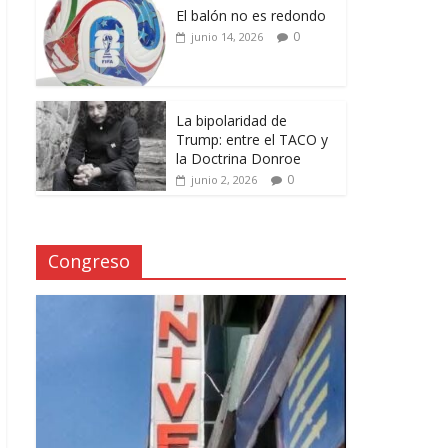
El balón no es redondo
0
junio 14, 2026
La bipolaridad de
Trump: entre el TACO y
la Doctrina Donroe
0
junio 2, 2026
Congreso