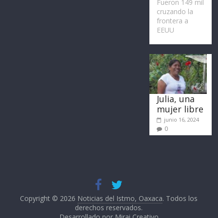
Fueron 149 mil
cruzando la
frontera a
EEUU
Julia, una
mujer libre
junio 16, 2024
0
Copyright © 2026
Noticias del Istmo, Oaxaca
. Todos los
derechos reservados.
Desarrollado por
Mirai Creativo