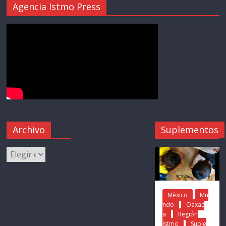
Agencia Istmo Press
Archivo
Suplementos
México
Mu
ndo
Oaxac
a
Región
Istmo
Suple