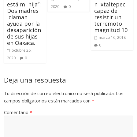
está mi hija”:
n Ixtaltepec
2020
0
Dos madres
capaz de
claman
resistir un
ayuda por la
terremoto
desaparición
magnitud 10
de sus hijas
marzo 16, 2018
en Oaxaca.
0
octubre 26,
2020
0
Deja una respuesta
Tu dirección de correo electrónico no será publicada.
Los
campos obligatorios están marcados con
*
Comentario
*