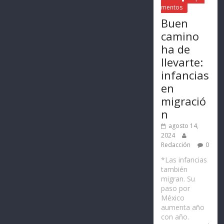
mentos
Buen
camino
ha de
llevarte:
infancias
en
migració
n
agosto 14,
2024
Redacción
0
*Las infancias
también
migran. Su
paso por
México
aumenta año
con año.