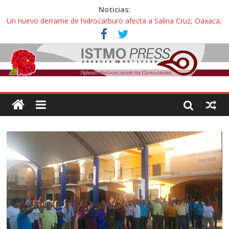
Noticias:
Un nuevo derrame de hidrocarburo afecta a Salina Cruz, Oaxaca;
ahora pescadores de Salinas del Marqués denuncian daños de
Pemex
Ángel, el joven autista expulsado por la Universidad Bienestar de
Ixtepec, Oaxaca vuelve a las aulas tras amparo
Familiares de periodista Alejandro Leyva se reúnen con titular de
la SEGOB y exigen detener a los autores materiales e
intelectuales de su asesinato
Alertan pescadores de Juchitán, Oaxaca de nuevo despojo de su
territorio para construir un parque eólico
Pescadores y comuneros ikoots detienen la extracción ilegal de
material pétreo de gravera Oyamel