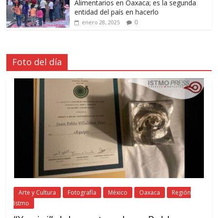
Alimentarios en Oaxaca; es la segunda
entidad del país en hacerlo
0
enero 28, 2025
Foto del día
Arte y Cultura
Fotografía
México
Oaxaca
Región
Istmo