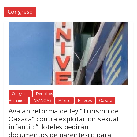
Congreso
Congreso
Derechos
Humanos
INFANCIAS
México
Niñeces
Oaxaca
Avalan reforma de ley “Turismo de
Oaxaca” contra explotación sexual
infantil: “Hoteles pedirán
documentos de parentesco para