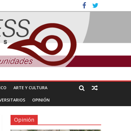
nuncian daños de Pemex
ales e intelectuales de su asesinato
ICO
ARTE Y CULTURA
VERSITARIOS
OPINIÓN
Opinión