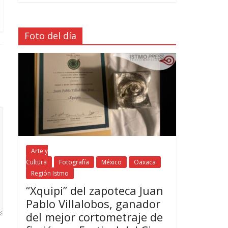
Foto del día
Arte y
Cultura
Fotografía
México
Oaxaca
Región Istmo
“Xquipi” del zapoteca Juan
Pablo Villalobos, ganador
del mejor cortometraje de