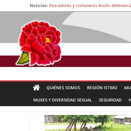
Noticias:
Pescadores y comuneros ikoots detienen la
Un nuevo derrame de hidrocarburo afecta 
Ángel, el joven autista expulsado por la Un
Familiares de periodista Alejandro Leyva se
Alertan pescadores de Juchitán, Oaxaca de 
QUIÉNES SOMOS
REGIÓN ISTMO
MU
MUXES Y DIVERSIDAD SEXUAL
SEGURIDAD