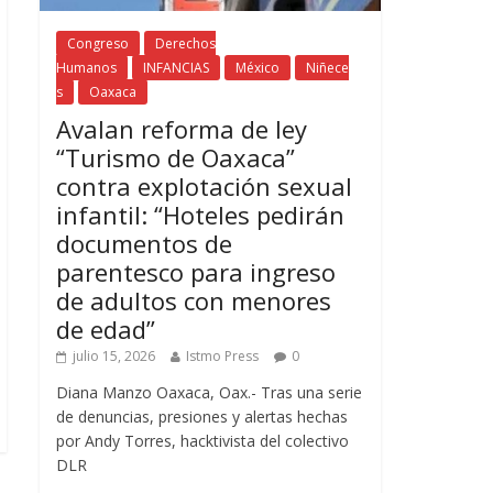
Congreso
Derechos
Humanos
INFANCIAS
México
Niñece
s
Oaxaca
Avalan reforma de ley
“Turismo de Oaxaca”
contra explotación sexual
infantil: “Hoteles pedirán
documentos de
parentesco para ingreso
de adultos con menores
de edad”
julio 15, 2026
Istmo Press
0
Diana Manzo Oaxaca, Oax.- Tras una serie
de denuncias, presiones y alertas hechas
por Andy Torres, hacktivista del colectivo
DLR