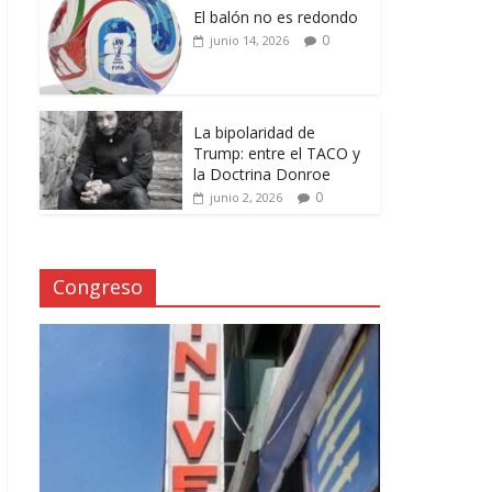
El balón no es redondo
0
junio 14, 2026
La bipolaridad de
Trump: entre el TACO y
la Doctrina Donroe
0
junio 2, 2026
Congreso