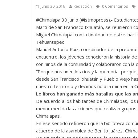
junio 30, 2016
Redacción
0 Comentarios
#Chimalapa 30 junio (#istmopress).- Estudiante
Martí de San Francisco Ixhuatán, se reunieron c
Miguel Chimalapa, con la finalidad de estrechar 
Tehuantepec
Manuel Antonio Ruiz, coordinador de la preparato
encuentro, los jóvenes conocieron la historia de 
con niños de la comunidad y colaboraron con la c
“Porque nos unen los ríos y la memoria, porque 
desde San Francisco Ixhuatán y Pueblo Viejo ha
nuestro territorio y decimos no a la mina en la Cr
Lo libros han ganado más batallas que las a
De acuerdo a los habitantes de Chimalapas, los 
menor medida las acciones que realizan grupos s
Chimalapas.
En ese sentido refirieron que la biblioteca com
acuerdo de la asamblea de Benito Juárez, Chimal
De acuerdo a las declaraciones, la propuesta d