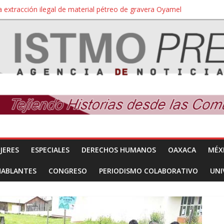
 extracción ilegal de material pétreo de gravera Oyamel
a Salina Cruz, Oaxaca; ahora pescadores de Salinas del Marqués de
iversidad Bienestar de Ixtepec, Oaxaca vuelve a las aulas tras amparo
 reúnen con titular de la SEGOB y exigen detener a los autores materi
nuevo despojo de su territorio para construir un parque eólico
JERES
ESPECIALES
DERECHOS HUMANOS
OAXACA
MÉX
HABLANTES
CONGRESO
PERIODISMO COLABORATIVO
UNI