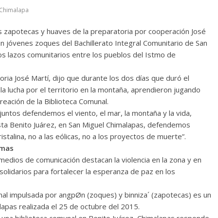
Chimalapa
s zapotecas y huaves de la preparatoria por cooperación José
on jóvenes zoques del Bachillerato Integral Comunitario de San
los lazos comunitarios entre los pueblos del Istmo de
ria José Martí, dijo que durante los dos días que duró el
la lucha por el territorio en la montaña, aprendieron jugando
reación de la Biblioteca Comunal.
juntos defendemos el viento, el mar, la montaña y la vida,
sta Benito Juárez, en San Miguel Chimalapas, defendemos
istalina, no a las eólicas, no a los proyectos de muerte”.
rmas
medios de comunicación destacan la violencia en la zona y en
olidarios para fortalecer la esperanza de paz en los
unal impulsada por angpØn (zoques) y binniza´ (zapotecas) es un
apas realizada el 25 de octubre del 2015.
e una biblioteca comunal en Benito Juárez, Chimalapas responde