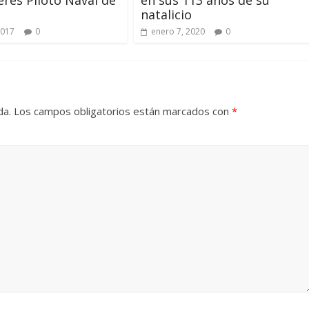
eres Piloto Naval de
en sus 113 años de su
natalicio
2017
0
enero 7, 2020
0
da.
Los campos obligatorios están marcados con
*