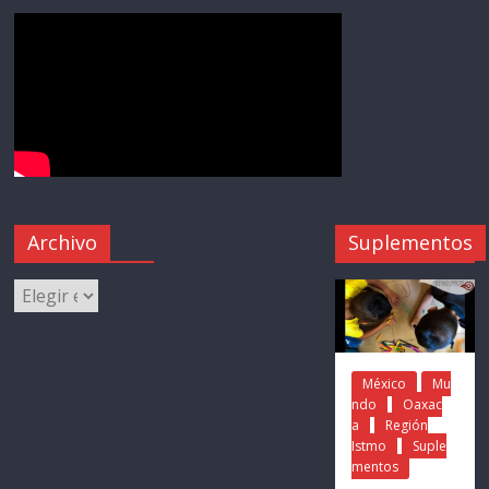
Archivo
Suplementos
México
Mu
ndo
Oaxac
a
Región
Istmo
Suple
mentos