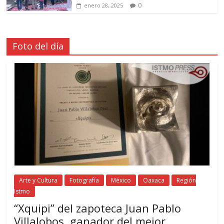
0
enero 28, 2025
Foto del día
Arte y Cultura
Fotografía
México
Oaxaca
Región
Istmo
“Xquipi” del zapoteca Juan Pablo
Villalobos, ganador del mejor