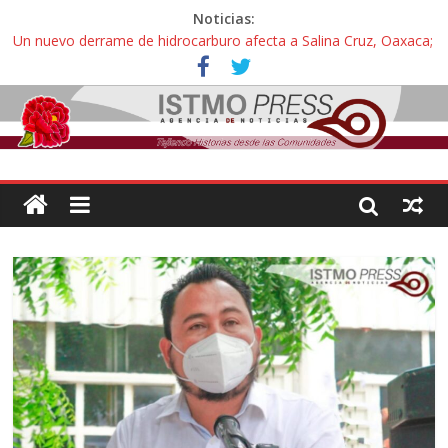
Noticias:
Un nuevo derrame de hidrocarburo afecta a Salina Cruz, Oaxaca;
ahora pescadores de Salinas del Marqués denuncian daños de
Pemex
Ángel, el joven autista expulsado por la Universidad Bienestar de
Ixtepec, Oaxaca vuelve a las aulas tras amparo
Familiares de periodista Alejandro Leyva se reúnen con titular de
la SEGOB y exigen detener a los autores materiales e
intelectuales de su asesinato
Alertan pescadores de Juchitán, Oaxaca de nuevo despojo de su
territorio para construir un parque eólico
Pescadores y comuneros ikoots detienen la extracción ilegal de
material pétreo de gravera Oyamel