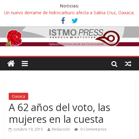
Noticias:
Un nuevo derrame de hidrocarburo afecta a Salina Cruz, Oaxaca;
ahora pescadores de Salinas del Marqués denuncian daños de
Pemex
Ángel, el joven autista expulsado por la Universidad Bienestar de
Ixtepec, Oaxaca vuelve a las aulas tras amparo
Familiares de periodista Alejandro Leyva se reúnen con titular de
la SEGOB y exigen detener a los autores materiales e
intelectuales de su asesinato
Alertan pescadores de Juchitán, Oaxaca de nuevo despojo de su
territorio para construir un parque eólico
Pescadores y comuneros ikoots detienen la extracción ilegal de
material pétreo de gravera Oyamel
Oaxaca
A 62 años del voto, las
mujeres en la cuesta
octubre 19, 2015
Redacción
0 Comentarios