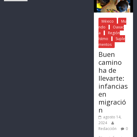
México
Mu
ndo
Oaxac
a
Región
Istmo
Suple
mentos
Buen
camino
ha de
llevarte:
infancias
en
migració
n
agosto 14,
2024
Redacción
0