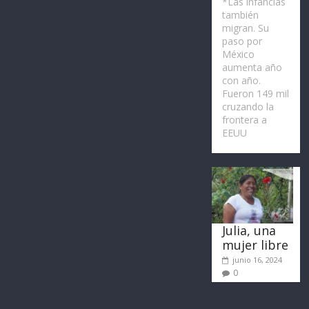
*Las infancias
también
migran. Su
paso por
México
aumenta año
con año.
Fueron 149 mil
cruzando la
frontera a
EEUU
Julia, una
mujer libre
junio 16, 2024
0