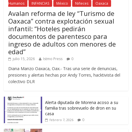
Humanos
INFANCIAS
México
Niñeces
Oaxaca
Avalan reforma de ley “Turismo de
Oaxaca” contra explotación sexual
infantil: “Hoteles pedirán
documentos de parentesco para
ingreso de adultos con menores de
edad”
julio 15, 2026
Istmo Press
0
Diana Manzo Oaxaca, Oax.- Tras una serie de denuncias,
presiones y alertas hechas por Andy Torres, hacktivista del
colectivo DLR
Alerta diputada de Morena acoso a su
familia tras sobrevuelo de dron en su
casa
0
febrero 7, 2026