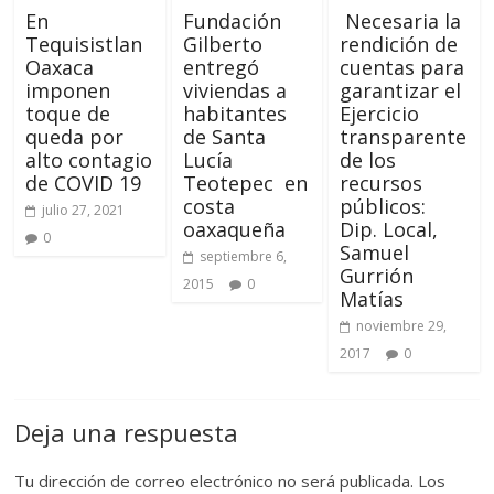
En
Fundación
Necesaria la
Tequisistlan
Gilberto
rendición de
Oaxaca
entregó
cuentas para
imponen
viviendas a
garantizar el
toque de
habitantes
Ejercicio
queda por
de Santa
transparente
alto contagio
Lucía
de los
de COVID 19
Teotepec en
recursos
costa
públicos:
julio 27, 2021
oaxaqueña
Dip. Local,
0
Samuel
septiembre 6,
Gurrión
2015
0
Matías
noviembre 29,
2017
0
Deja una respuesta
Tu dirección de correo electrónico no será publicada.
Los