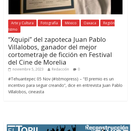
Arte y Cultura
Fotografía
México
Oaxaca
Región
Istmo
“Xquipi” del zapoteca Juan Pablo
Villalobos, ganador del mejor
cortometraje de ficción en Festival
del Cine de Morelia
noviembre 5, 2023
Redacción
0
#Tehuantepec 05 Nov (#Istmopress) – “El premio es un
incentivo para seguir creando”, dice en entrevista Juan Pablo
Villalobos, cineasta