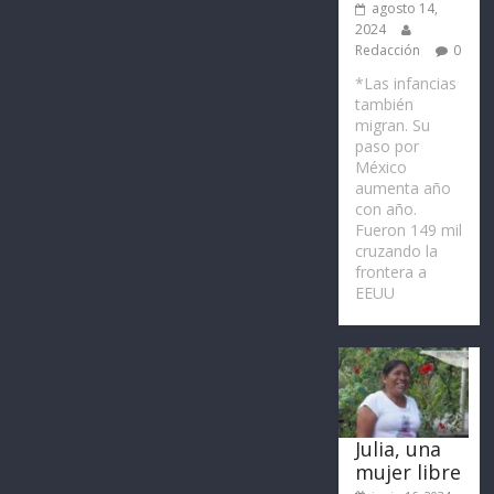
agosto 14,
2024
Redacción
0
*Las infancias
también
migran. Su
paso por
México
aumenta año
con año.
Fueron 149 mil
cruzando la
frontera a
EEUU
Julia, una
mujer libre