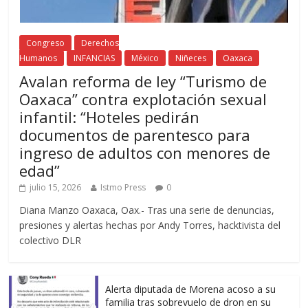
Congreso
Derechos
Humanos
INFANCIAS
México
Niñeces
Oaxaca
Avalan reforma de ley “Turismo de
Oaxaca” contra explotación sexual
infantil: “Hoteles pedirán
documentos de parentesco para
ingreso de adultos con menores de
edad”
julio 15, 2026
Istmo Press
0
Diana Manzo Oaxaca, Oax.- Tras una serie de denuncias,
presiones y alertas hechas por Andy Torres, hacktivista del
colectivo DLR
Alerta diputada de Morena acoso a su
familia tras sobrevuelo de dron en su