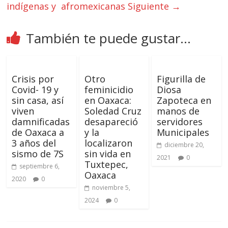
indígenas y afromexicanas
Siguiente →
También te puede gustar...
Crisis por
Otro
Figurilla de
Covid- 19 y
feminicidio
Diosa
sin casa, así
en Oaxaca:
Zapoteca en
viven
Soledad Cruz
manos de
damnificadas
desapareció
servidores
de Oaxaca a
y la
Municipales
3 años del
localizaron
diciembre 20,
sismo de 7S
sin vida en
2021
0
Tuxtepec,
septiembre 6,
Oaxaca
2020
0
noviembre 5,
2024
0