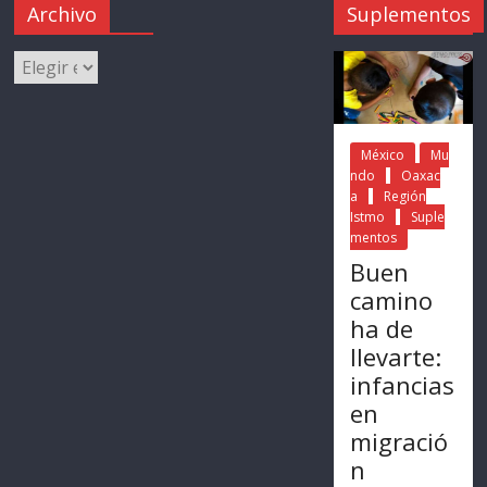
Archivo
Suplementos
México
Mu
ndo
Oaxac
a
Región
Istmo
Suple
mentos
Buen
camino
ha de
llevarte:
infancias
en
migració
n