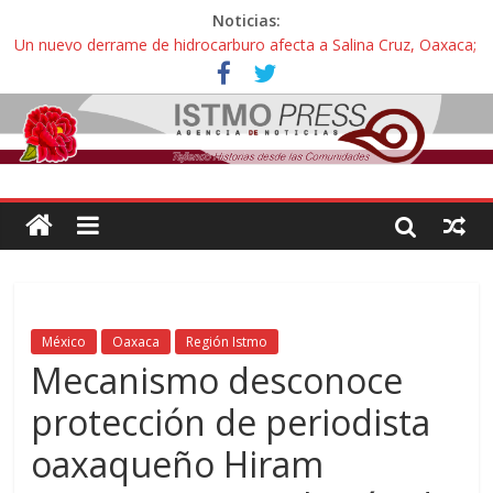
Noticias:
Un nuevo derrame de hidrocarburo afecta a Salina Cruz, Oaxaca;
ahora pescadores de Salinas del Marqués denuncian daños de
Pemex
Ángel, el joven autista expulsado por la Universidad Bienestar de
Ixtepec, Oaxaca vuelve a las aulas tras amparo
Familiares de periodista Alejandro Leyva se reúnen con titular de
la SEGOB y exigen detener a los autores materiales e
intelectuales de su asesinato
Alertan pescadores de Juchitán, Oaxaca de nuevo despojo de su
territorio para construir un parque eólico
Pescadores y comuneros ikoots detienen la extracción ilegal de
material pétreo de gravera Oyamel
México
Oaxaca
Región Istmo
Mecanismo desconoce
protección de periodista
oaxaqueño Hiram