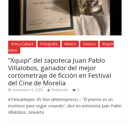
Arte y Cultura
Fotografía
México
Oaxaca
Región
Istmo
“Xquipi” del zapoteca Juan Pablo
Villalobos, ganador del mejor
cortometraje de ficción en Festival
del Cine de Morelia
noviembre 5, 2023
Redacción
0
#Tehuantepec 05 Nov (#Istmopress) – “El premio es un
incentivo para seguir creando”, dice en entrevista Juan Pablo
Villalobos, cineasta