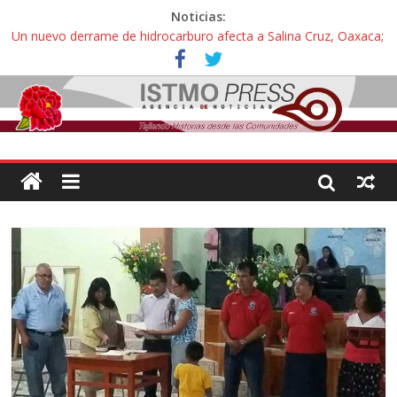
Noticias:
Un nuevo derrame de hidrocarburo afecta a Salina Cruz, Oaxaca;
ahora pescadores de Salinas del Marqués denuncian daños de
Pemex
Ángel, el joven autista expulsado por la Universidad Bienestar de
Ixtepec, Oaxaca vuelve a las aulas tras amparo
Familiares de periodista Alejandro Leyva se reúnen con titular de
la SEGOB y exigen detener a los autores materiales e
intelectuales de su asesinato
Alertan pescadores de Juchitán, Oaxaca de nuevo despojo de su
territorio para construir un parque eólico
Pescadores y comuneros ikoots detienen la extracción ilegal de
material pétreo de gravera Oyamel