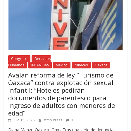
Congreso
Derechos
Humanos
INFANCIAS
México
Niñeces
Oaxaca
Avalan reforma de ley “Turismo de
Oaxaca” contra explotación sexual
infantil: “Hoteles pedirán
documentos de parentesco para
ingreso de adultos con menores de
edad”
julio 15, 2026
Istmo Press
0
Diana Manzo Oaxaca, Oax.- Tras una serie de denuncias,