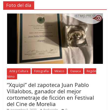
Foto del día
Arte y Cultura
Fotografía
México
Oaxaca
Región
Istmo
“Xquipi” del zapoteca Juan Pablo
Villalobos, ganador del mejor
cortometraje de ficción en Festival
del Cine de Morelia
noviembre 5, 2023
Redacción
0