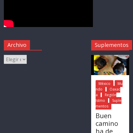
Archivo
Suplementos
México
Mu
ndo
Oaxac
a
Región
Istmo
Suple
mentos
Buen
camino
ha de