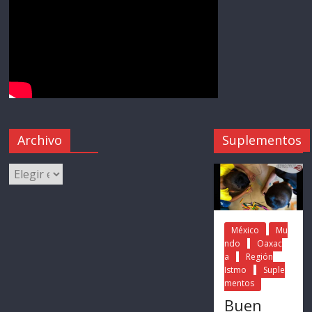
Archivo
Suplementos
México
Mu
ndo
Oaxac
a
Región
Istmo
Suple
mentos
Buen