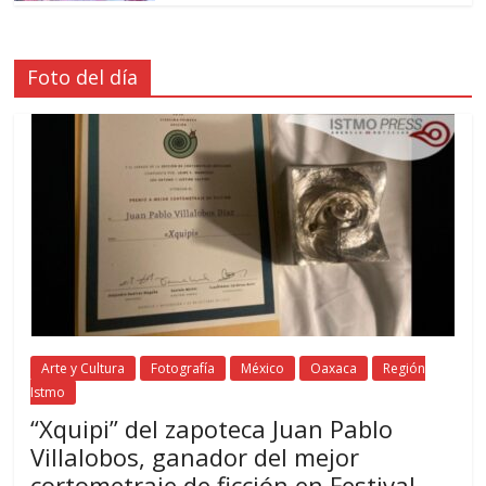
Foto del día
Arte y Cultura
Fotografía
México
Oaxaca
Región
Istmo
“Xquipi” del zapoteca Juan Pablo
Villalobos, ganador del mejor
cortometraje de ficción en Festival