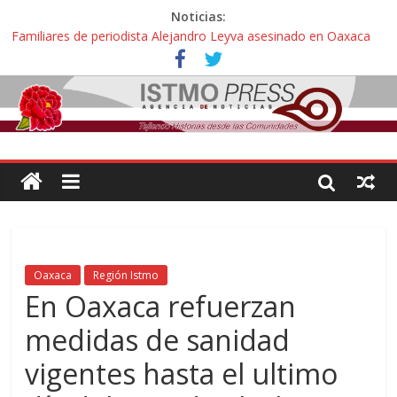
Noticias:
Familiares de periodista Alejandro Leyva asesinado en Oaxaca
protestan y exigen justicia en desfile de delegaciones
Alertan pescadores de Juchitán, Oaxaca de nuevo despojo de su
territorio para construir un parque eólico
Pescadores y comuneros ikoots detienen la extracción ilegal de
material pétreo de gravera Oyamel
Un nuevo derrame de hidrocarburo afecta a Salina Cruz, Oaxaca;
ahora pescadores de Salinas del Marqués denuncian daños de
Pemex
🎧Capítulo 2 : CUIDAR A MI HIJA CON SÍNDROME DE DOWN
Oaxaca
Región Istmo
En Oaxaca refuerzan
medidas de sanidad
vigentes hasta el ultimo