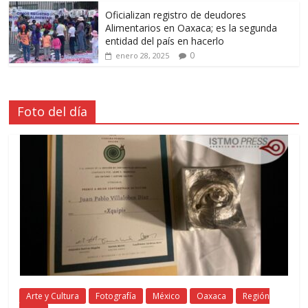
Oficializan registro de deudores
Alimentarios en Oaxaca; es la segunda
entidad del país en hacerlo
0
enero 28, 2025
Foto del día
Arte y Cultura
Fotografía
México
Oaxaca
Región