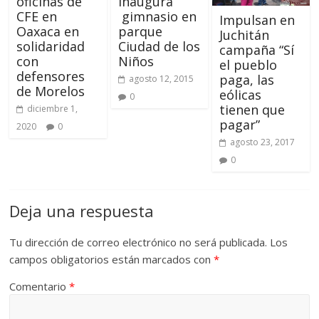
oficinas de
inaugura
CFE en
gimnasio en
Impulsan en
Oaxaca en
parque
Juchitán
solidaridad
Ciudad de los
campaña “Sí
con
Niños
el pueblo
defensores
paga, las
agosto 12, 2015
de Morelos
eólicas
0
tienen que
diciembre 1,
pagar”
2020
0
agosto 23, 2017
0
Deja una respuesta
Tu dirección de correo electrónico no será publicada.
Los
campos obligatorios están marcados con
*
Comentario
*