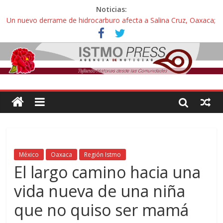
Noticias:
Un nuevo derrame de hidrocarburo afecta a Salina Cruz, Oaxaca;
ahora pescadores de Salinas del Marqués denuncian daños de
Pemex
Ángel, el joven autista expulsado por la Universidad Bienestar de
Ixtepec, Oaxaca vuelve a las aulas tras amparo
Familiares de periodista Alejandro Leyva se reúnen con titular de
la SEGOB y exigen detener a los autores materiales e
intelectuales de su asesinato
Alertan pescadores de Juchitán, Oaxaca de nuevo despojo de su
territorio para construir un parque eólico
Pescadores y comuneros ikoots detienen la extracción ilegal de
material pétreo de gravera Oyamel
México
Oaxaca
Región Istmo
El largo camino hacia una
vida nueva de una niña
que no quiso ser mamá