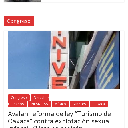
Congreso
Congreso
Derechos
Humanos
INFANCIAS
México
Niñeces
Oaxaca
Avalan reforma de ley “Turismo de
Oaxaca” contra explotación sexual