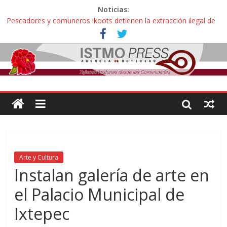
Noticias:
Alertan pescadores de Juchitán, Oaxaca de nuevo despojo de su
territorio para construir un parque eólico
Pescadores y comuneros ikoots detienen la extracción ilegal de
material pétreo de gravera Oyamel
Un nuevo derrame de hidrocarburo afecta a Salina Cruz, Oaxaca;
ahora pescadores de Salinas del Marqués denuncian daños de
Pemex
Ángel, el joven autista expulsado por la Universidad Bienestar de
Ixtepec, Oaxaca vuelve a las aulas tras amparo
Familiares de periodista Alejandro Leyva se reúnen con titular de
la SEGOB y exigen detener a los autores materiales e
intelectuales de su asesinato
Arte y Cultura
Instalan galería de arte en
el Palacio Municipal de
Ixtepec