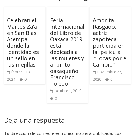
Celebran el
Feria
Amorita
Martes Za’a
Internacional
Rasgado,
en San Blas
del Libro de
actriz
Atempa,
Oaxaca 2019
zapoteca
donde la
está
participa en
identidad es
dedicada a
la película
un sello en
las mujeres y
“Locas por el
las mejillas
al pintor
Cambio”
oaxaqueño
febrero 13,
noviembre 27,
Francisco
2024
0
2020
0
Toledo
octubre 1, 2019
0
Deja una respuesta
Tu dirección de correo electrónico no será publicada.
Los