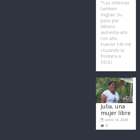
*Las infancias
también
migran. Su
paso por
México
aumenta año
con año.
Fueron 149 mil
cruzando la
frontera a
EEUU
Julia, una
mujer libre
junio 16, 2024
0