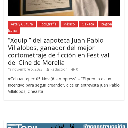
Arte y Cultura
Fotografía
México
Oaxaca
Región
Istmo
“Xquipi” del zapoteca Juan Pablo
Villalobos, ganador del mejor
cortometraje de ficción en Festival
del Cine de Morelia
noviembre 5, 2023
Redacción
0
#Tehuantepec 05 Nov (#Istmopress) – “El premio es un
incentivo para seguir creando”, dice en entrevista Juan Pablo
Villalobos, cineasta