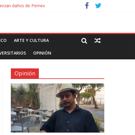
nuncian daños de Pemex
ales e intelectuales de su asesinato
ICO
ARTE Y CULTURA
VERSITARIOS
OPINIÓN
Opinión