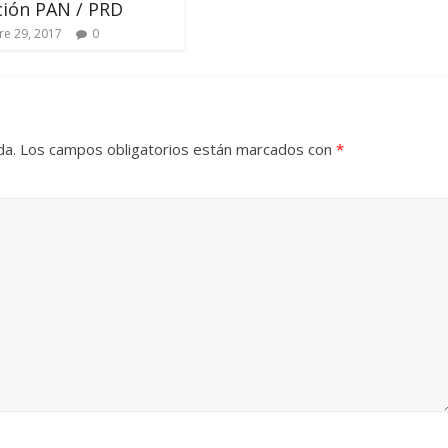
ición PAN / PRD
e 29, 2017
0
da.
Los campos obligatorios están marcados con
*