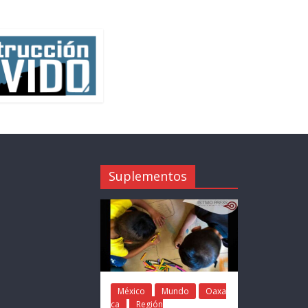
Suplementos
México
Mundo
Oaxa
ca
Región