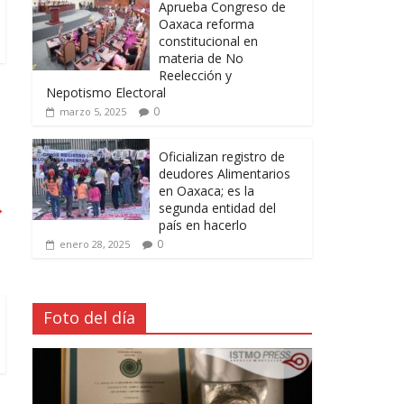
Aprueba Congreso de
Oaxaca reforma
constitucional en
materia de No
Reelección y
Nepotismo Electoral
0
marzo 5, 2025
Oficializan registro de
deudores Alimentarios
en Oaxaca; es la
→
segunda entidad del
país en hacerlo
0
enero 28, 2025
Foto del día