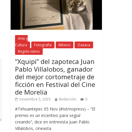
Arte y
Cultura
Fotografía
México
Oaxaca
Región Istmo
“Xquipi” del zapoteca Juan
Pablo Villalobos, ganador
del mejor cortometraje de
ficción en Festival del Cine
de Morelia
noviembre 5, 2023
Redacción
0
#Tehuantepec 05 Nov (#Istmopress) – “El
premio es un incentivo para seguir
creando”, dice en entrevista Juan Pablo
Villalobos, cineasta