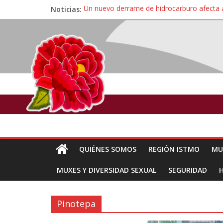
Noticias:
Un nuevo derrame de hidrocarburo afecta 
Ángel, el joven autista expulsado por la Un
Familiares de periodista Alejandro Leyva se
Alertan pescadores de Juchitán, Oaxaca de 
Pescadores y comuneros ikoots detienen la
QUIÉNES SOMOS
REGIÓN ISTMO
MU
MUXES Y DIVERSIDAD SEXUAL
SEGURIDAD
Pinotepa