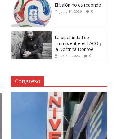
El balón no es redondo
0
junio 14, 2026
La bipolaridad de
Trump: entre el TACO y
la Doctrina Donroe
0
junio 2, 2026
Congreso