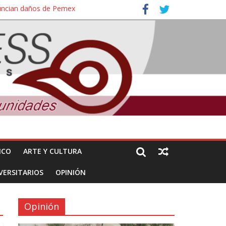
nuncian daños de Pemex
ales e intelectuales de su asesinato
ICO
ARTE Y CULTURA
VERSITARIOS
OPINIÓN
Opinión