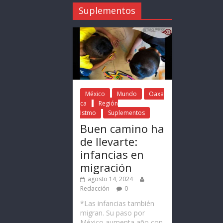
Suplementos
México
Mundo
Oaxa
ca
Región
Istmo
Suplementos
Buen camino ha
de llevarte:
infancias en
migración
agosto 14, 2024
Redacción
0
*Las infancias también
migran. Su paso por
México aumenta año con