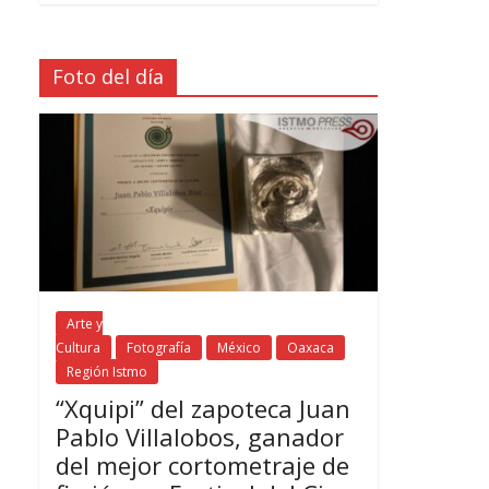
Foto del día
Arte y
Cultura
Fotografía
México
Oaxaca
Región Istmo
“Xquipi” del zapoteca Juan
Pablo Villalobos, ganador
del mejor cortometraje de