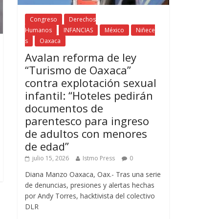
Congreso
Derechos
Humanos
INFANCIAS
México
Niñece
s
Oaxaca
Avalan reforma de ley
“Turismo de Oaxaca”
contra explotación sexual
infantil: “Hoteles pedirán
documentos de
parentesco para ingreso
de adultos con menores
de edad”
julio 15, 2026
Istmo Press
0
Diana Manzo Oaxaca, Oax.- Tras una serie
de denuncias, presiones y alertas hechas
por Andy Torres, hacktivista del colectivo
DLR