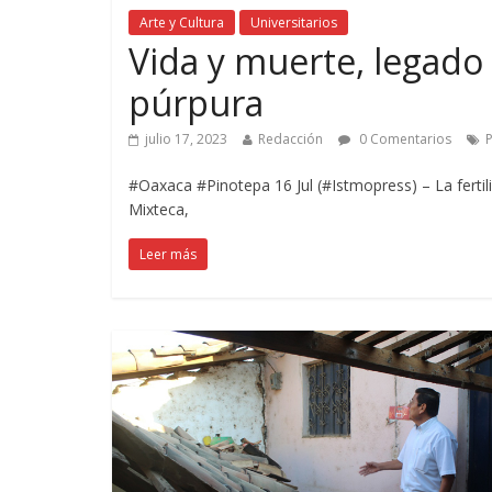
Arte y Cultura
Universitarios
Vida y muerte, legado 
púrpura
julio 17, 2023
Redacción
0 Comentarios
#Oaxaca #Pinotepa 16 Jul (#Istmopress) – La fertil
Mixteca,
Leer más