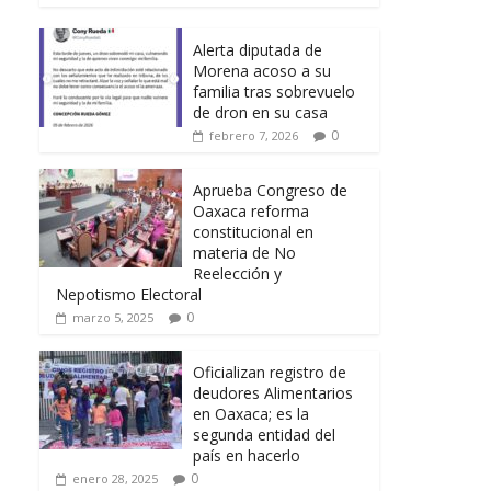
Alerta diputada de
Morena acoso a su
familia tras sobrevuelo
de dron en su casa
0
febrero 7, 2026
Aprueba Congreso de
Oaxaca reforma
constitucional en
materia de No
Reelección y
Nepotismo Electoral
0
marzo 5, 2025
Oficializan registro de
deudores Alimentarios
en Oaxaca; es la
segunda entidad del
país en hacerlo
0
enero 28, 2025