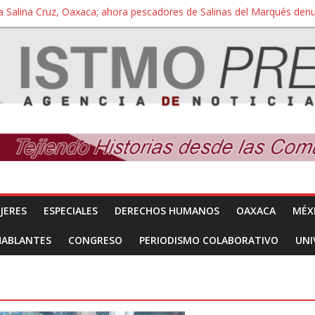
a Salina Cruz, Oaxaca; ahora pescadores de Salinas del Marqués de
iversidad Bienestar de Ixtepec, Oaxaca vuelve a las aulas tras amparo
 reúnen con titular de la SEGOB y exigen detener a los autores materi
nuevo despojo de su territorio para construir un parque eólico
 extracción ilegal de material pétreo de gravera Oyamel
JERES
ESPECIALES
DERECHOS HUMANOS
OAXACA
MÉX
HABLANTES
CONGRESO
PERIODISMO COLABORATIVO
UNI