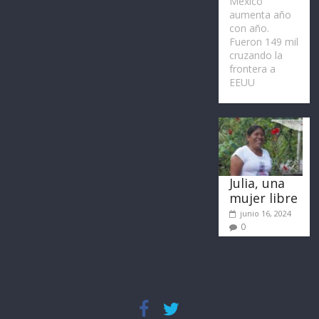
México
aumenta año
con año.
Fueron 149 mil
cruzando la
frontera a
EEUU
Julia, una
mujer libre
junio 16, 2024
0