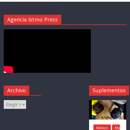
Agencia Istmo Press
Archivo
Suplementos
México
Mu