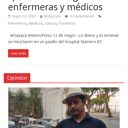
enfermeras y médicos
mayo 13, 2022
Redacción
0 Comentarios
,
,
,
Enfermeras
Médicos
oaxaca
Pandemia
#Oaxaca #IstmoPress 12 de mayo.- Lo divino y lo terrenal
se mezclaron en un pasillo del hospital Número 65
Leer más
Opinión