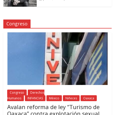
Congreso
Congreso
Derechos
Humanos
INFANCIAS
México
Niñeces
Oaxaca
Avalan reforma de ley “Turismo de
Oaxaca” contra explotación sexual