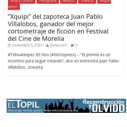
Arte y Cultura
Fotografía
México
Oaxaca
Región
Istmo
“Xquipi” del zapoteca Juan Pablo
Villalobos, ganador del mejor
cortometraje de ficción en Festival
del Cine de Morelia
noviembre 5, 2023
Redacción
0
#Tehuantepec 05 Nov (#Istmopress) – “El premio es un
incentivo para seguir creando”, dice en entrevista Juan Pablo
Villalobos, cineasta