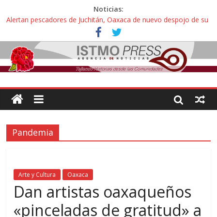
Noticias:
Alertan pescadores de Juchitán, Oaxaca de nuevo despojo de su
territorio para construir un parque eólico
Pescadores y comuneros ikoots detienen la extracción ilegal de
material pétreo de gravera Oyamel
Un nuevo derrame de hidrocarburo afecta a Salina Cruz, Oaxaca;
ahora pescadores de Salinas del Marqués denuncian daños de
Pemex
🎧Capítulo 2 : CUIDAR A MI HIJA CON SÍNDROME DE DOWN
Familiares de periodista Alejandro Leyva asesinado en Oaxaca
protestan y exigen justicia en desfile de delegaciones
Pandemia
Arte y Cultura
Oaxaca
Dan artistas oaxaqueños
«pinceladas de gratitud» a