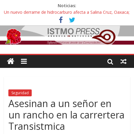
Noticias:
Un nuevo derrame de hidrocarburo afecta a Salina Cruz, Oaxaca;
ahora pescadores de Salinas del Marqués denuncian daños de
Pemex
Ángel, el joven autista expulsado por la Universidad Bienestar de
Ixtepec, Oaxaca vuelve a las aulas tras amparo
Familiares de periodista Alejandro Leyva se reúnen con titular de
la SEGOB y exigen detener a los autores materiales e
intelectuales de su asesinato
Alertan pescadores de Juchitán, Oaxaca de nuevo despojo de su
territorio para construir un parque eólico
Pescadores y comuneros ikoots detienen la extracción ilegal de
material pétreo de gravera Oyamel
Seguridad
Asesinan a un señor en
un rancho en la carrertera
Transistmica