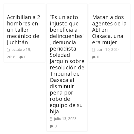
Acribillan a 2
“Es un acto
Matan a dos
hombres en
injusto que
agentes de la
un taller
beneficia a
AEI en
mecánico de
delincuentes”
Oaxaca, una
Juchitán
, denuncia
era mujer
periodista
octubre 19,
abril 10, 2024
Soledad
2016
0
0
Jarquín sobre
resolución de
Tribunal de
Oaxaca al
disminuir
pena por
robo de
equipo de su
hija
julio 13, 2023
0