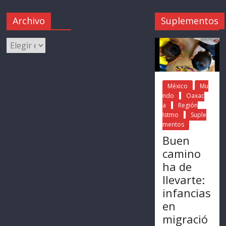
Archivo
Suplementos
México
Mu
ndo
Oaxac
a
Región
Istmo
Suple
mentos
Buen
camino
ha de
llevarte:
infancias
en
migració