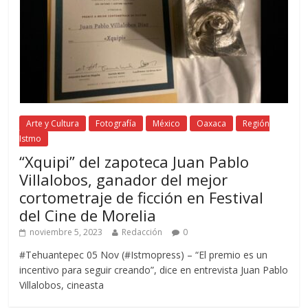
Arte y Cultura
Fotografía
México
Oaxaca
Región
Istmo
“Xquipi” del zapoteca Juan Pablo
Villalobos, ganador del mejor
cortometraje de ficción en Festival
del Cine de Morelia
noviembre 5, 2023
Redacción
0
#Tehuantepec 05 Nov (#Istmopress) – “El premio es un
incentivo para seguir creando”, dice en entrevista Juan Pablo
Villalobos, cineasta