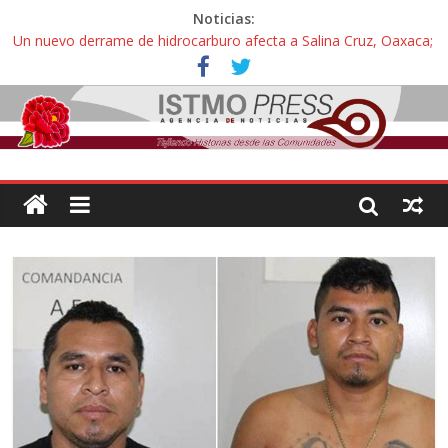
Noticias:
Un nuevo derrame de hidrocarburo afecta a Salina Cruz, Oaxaca;
ahora pescadores de Salinas del Marqués denuncian daños de
Pemex
Ángel, el joven autista expulsado por la Universidad Bienestar de
Ixtepec, Oaxaca vuelve a las aulas tras amparo
Familiares de periodista Alejandro Leyva se reúnen con titular de
la SEGOB y exigen detener a los autores materiales e
intelectuales de su asesinato
Alertan pescadores de Juchitán, Oaxaca de nuevo despojo de su
territorio para construir un parque eólico
Pescadores y comuneros ikoots detienen la extracción ilegal de
material pétreo de gravera Oyamel