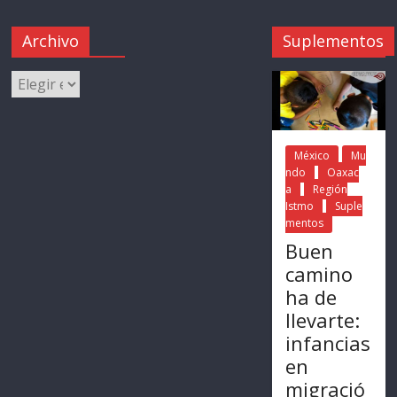
Archivo
Suplementos
México
Mu
ndo
Oaxac
a
Región
Istmo
Suple
mentos
Buen
camino
ha de
llevarte:
infancias
en
migració