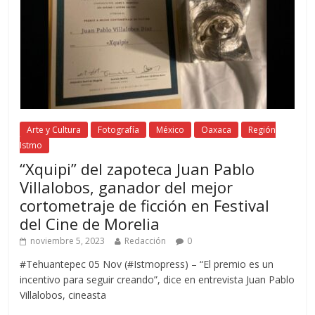
Arte y Cultura
Fotografía
México
Oaxaca
Región
Istmo
“Xquipi” del zapoteca Juan Pablo
Villalobos, ganador del mejor
cortometraje de ficción en Festival
del Cine de Morelia
noviembre 5, 2023
Redacción
0
#Tehuantepec 05 Nov (#Istmopress) – “El premio es un
incentivo para seguir creando”, dice en entrevista Juan Pablo
Villalobos, cineasta