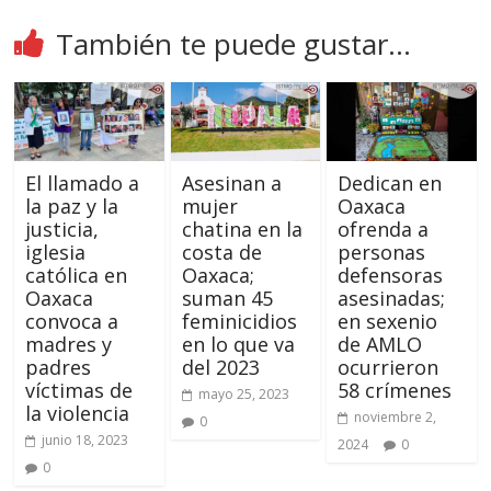
También te puede gustar...
El llamado a
Asesinan a
Dedican en
la paz y la
mujer
Oaxaca
justicia,
chatina en la
ofrenda a
iglesia
costa de
personas
católica en
Oaxaca;
defensoras
Oaxaca
suman 45
asesinadas;
convoca a
feminicidios
en sexenio
madres y
en lo que va
de AMLO
padres
del 2023
ocurrieron
víctimas de
58 crímenes
mayo 25, 2023
la violencia
noviembre 2,
0
junio 18, 2023
2024
0
0