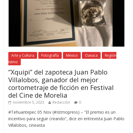
Arte y Cultura
Fotografía
México
Oaxaca
Región
Istmo
“Xquipi” del zapoteca Juan Pablo
Villalobos, ganador del mejor
cortometraje de ficción en Festival
del Cine de Morelia
noviembre 5, 2023
Redacción
0
#Tehuantepec 05 Nov (#Istmopress) – “El premio es un
incentivo para seguir creando”, dice en entrevista Juan Pablo
Villalobos, cineasta