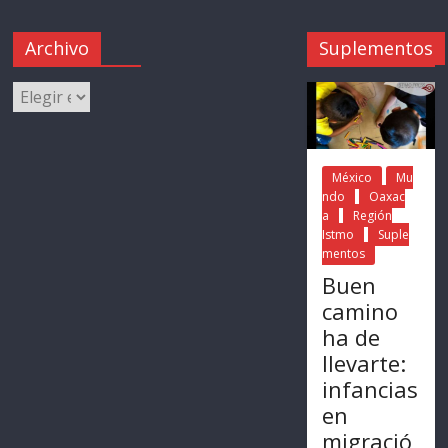
Archivo
Suplementos
México
Mu
ndo
Oaxac
a
Región
Istmo
Suple
mentos
Buen
camino
ha de
llevarte:
infancias
en
migració