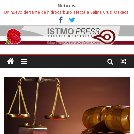
Noticias:
Un nuevo derrame de hidrocarburo afecta a Salina Cruz, Oaxaca;
ahora pescadores de Salinas del Marqués denuncian daños de
Pemex
Ángel, el joven autista expulsado por la Universidad Bienestar de
Ixtepec, Oaxaca vuelve a las aulas tras amparo
Familiares de periodista Alejandro Leyva se reúnen con titular de
la SEGOB y exigen detener a los autores materiales e
intelectuales de su asesinato
Alertan pescadores de Juchitán, Oaxaca de nuevo despojo de su
territorio para construir un parque eólico
Pescadores y comuneros ikoots detienen la extracción ilegal de
material pétreo de gravera Oyamel