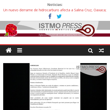
Noticias:
Un nuevo derrame de hidrocarburo afecta a Salina Cruz, Oaxaca;
ahora pescadores de Salinas del Marqués denuncian daños de
Pemex
Ángel, el joven autista expulsado por la Universidad Bienestar de
Ixtepec, Oaxaca vuelve a las aulas tras amparo
Familiares de periodista Alejandro Leyva se reúnen con titular de
la SEGOB y exigen detener a los autores materiales e
intelectuales de su asesinato
Alertan pescadores de Juchitán, Oaxaca de nuevo despojo de su
territorio para construir un parque eólico
Pescadores y comuneros ikoots detienen la extracción ilegal de
material pétreo de gravera Oyamel