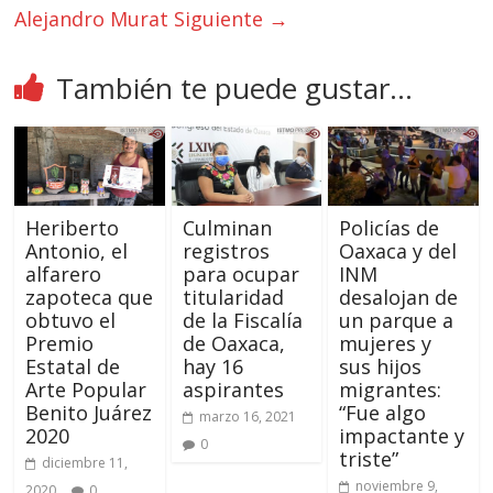
Alejandro Murat
Siguiente →
También te puede gustar...
Heriberto
Culminan
Policías de
Antonio, el
registros
Oaxaca y del
alfarero
para ocupar
INM
zapoteca que
titularidad
desalojan de
obtuvo el
de la Fiscalía
un parque a
Premio
de Oaxaca,
mujeres y
Estatal de
hay 16
sus hijos
Arte Popular
aspirantes
migrantes:
Benito Juárez
“Fue algo
marzo 16, 2021
2020
impactante y
0
triste”
diciembre 11,
noviembre 9,
2020
0