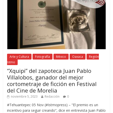
Arte y Cultura
Fotografía
México
Oaxaca
Región
Istmo
“Xquipi” del zapoteca Juan Pablo
Villalobos, ganador del mejor
cortometraje de ficción en Festival
del Cine de Morelia
noviembre 5, 2023
Redacción
0
#Tehuantepec 05 Nov (#Istmopress) – “El premio es un
incentivo para seguir creando”, dice en entrevista Juan Pablo