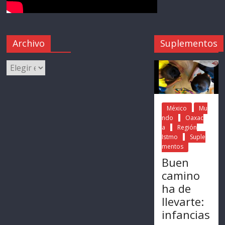
Archivo
Suplementos
México
Mu
ndo
Oaxac
a
Región
Istmo
Suple
mentos
Buen
camino
ha de
llevarte:
infancias