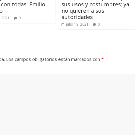
 con todas: Emilio
sus usos y costumbres; ya
o
no quieren a sus
autoridades
, 2021
0
julio 19, 2021
0
da.
Los campos obligatorios están marcados con
*