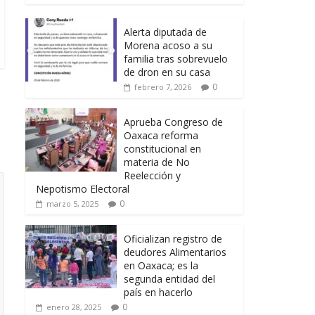
Alerta diputada de
Morena acoso a su
familia tras sobrevuelo
de dron en su casa
0
febrero 7, 2026
Aprueba Congreso de
Oaxaca reforma
constitucional en
materia de No
Reelección y
Nepotismo Electoral
0
marzo 5, 2025
Oficializan registro de
deudores Alimentarios
en Oaxaca; es la
segunda entidad del
país en hacerlo
0
enero 28, 2025