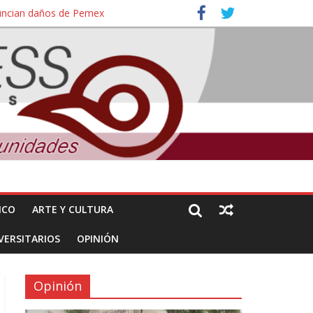
nuncian daños de Pemex
ales e intelectuales de su asesinato
ICO
ARTE Y CULTURA
VERSITARIOS
OPINIÓN
Opinión