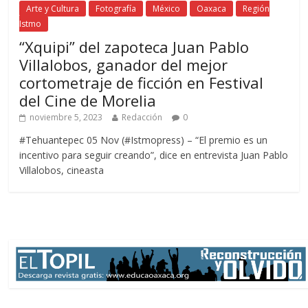
Arte y Cultura
Fotografía
México
Oaxaca
Región
Istmo
“Xquipi” del zapoteca Juan Pablo
Villalobos, ganador del mejor
cortometraje de ficción en Festival
del Cine de Morelia
noviembre 5, 2023
Redacción
0
#Tehuantepec 05 Nov (#Istmopress) – “El premio es un
incentivo para seguir creando”, dice en entrevista Juan Pablo
Villalobos, cineasta