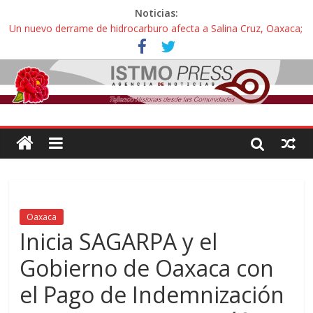
Noticias:
Un nuevo derrame de hidrocarburo afecta a Salina Cruz, Oaxaca;
ahora pescadores de Salinas del Marqués denuncian daños de
Pemex
Ángel, el joven autista expulsado por la Universidad Bienestar de
Ixtepec, Oaxaca vuelve a las aulas tras amparo
Familiares de periodista Alejandro Leyva se reúnen con titular de
la SEGOB y exigen detener a los autores materiales e
intelectuales de su asesinato
Alertan pescadores de Juchitán, Oaxaca de nuevo despojo de su
territorio para construir un parque eólico
Pescadores y comuneros ikoots detienen la extracción ilegal de
material pétreo de gravera Oyamel
Oaxaca
Inicia SAGARPA y el
Gobierno de Oaxaca con
el Pago de Indemnización