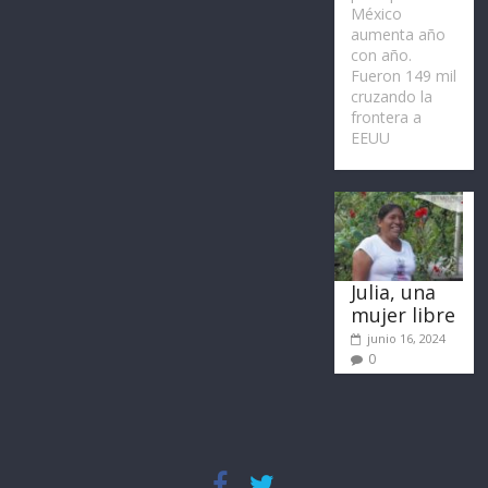
México
aumenta año
con año.
Fueron 149 mil
cruzando la
frontera a
EEUU
Julia, una
mujer libre
junio 16, 2024
0