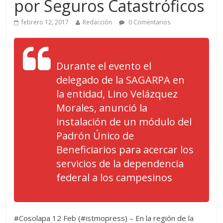
por Seguros Catastróficos
febrero 12, 2017
Redacción
0 Comentarios
Durante el evento el
delegado de la SAGARPA en
la entidad, Lino Velázquez
Morales, anunció la
instalación de un módulo del
Padrón Único de
Beneficiarios para acercar los
servicios de la dependencia
federal a los campesinos
#Cosolapa 12 Feb (#istmopress) – En la región de la