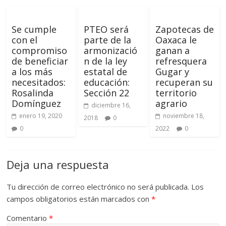
Se cumple
PTEO será
Zapotecas de
con el
parte de la
Oaxaca le
compromiso
armonizació
ganan a
de beneficiar
n de la ley
refresquera
a los más
estatal de
Gugar y
necesitados:
educación:
recuperan su
Rosalinda
Sección 22
territorio
Domínguez
agrario
diciembre 16,
enero 19, 2020
noviembre 18,
2018
0
0
2022
0
Deja una respuesta
Tu dirección de correo electrónico no será publicada.
Los
campos obligatorios están marcados con
*
Comentario
*