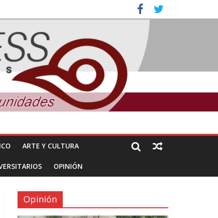
ales e intelectuales de su asesinato
nuncian daños de Pemex
ICO
ARTE Y CULTURA
VERSITARIOS
OPINIÓN
Opinión