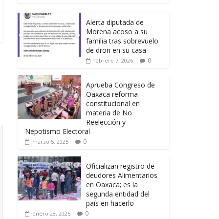
Alerta diputada de
Morena acoso a su
familia tras sobrevuelo
de dron en su casa
0
febrero 7, 2026
Aprueba Congreso de
Oaxaca reforma
constitucional en
materia de No
Reelección y
Nepotismo Electoral
0
marzo 5, 2025
Oficializan registro de
deudores Alimentarios
en Oaxaca; es la
segunda entidad del
país en hacerlo
0
enero 28, 2025