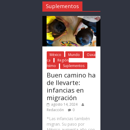
Suplementos
México
Mundo
Oaxa
ca
Región
Istmo
Suplementos
Buen camino ha
de llevarte:
infancias en
migración
agosto 14, 2024
Redacción
0
*Las infancias también
migran. Su paso por
México aumenta año con