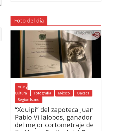
Foto del día
Arte y
Cultura
Fotografía
México
Oaxaca
Región Istmo
“Xquipi” del zapoteca Juan
Pablo Villalobos, ganador
del mejor cortometraje de