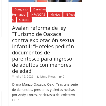
Congreso
Derechos
Humanos
INFANCIAS
México
Niñece
s
Oaxaca
Avalan reforma de ley
“Turismo de Oaxaca”
contra explotación sexual
infantil: “Hoteles pedirán
documentos de
parentesco para ingreso
de adultos con menores
→
de edad”
julio 15, 2026
Istmo Press
0
Diana Manzo Oaxaca, Oax.- Tras una serie
de denuncias, presiones y alertas hechas
por Andy Torres, hacktivista del colectivo
DLR