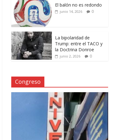
El balón no es redondo
0
junio 14, 2026
La bipolaridad de
Trump: entre el TACO y
la Doctrina Donroe
0
junio 2, 2026
Congreso