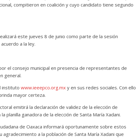
ucional, compitieron en coalición y cuyo candidato tiene segundo
realizará este jueves 8 de junio como parte de la sesión
acuerdo a la ley.
á por el consejo municipal en presencia de representantes de
n general.
l instituto
www.ieeepco.org.mx
y en sus redes sociales. Con ello
 brinda mayor certeza.
toral emitirá la declaración de validez de la elección de
la planilla ganadora de la elección de Santa María Xadani.
ón Ciudadana de Oaxaca informará oportunamente sobre estos
su agradecimiento a la población de Santa María Xadani que