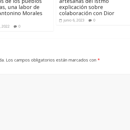
s de los pueblos
artesanas del Istmo
as, una labor de
explicación sobre
Antonino Morales
colaboración con Dior
junio 6, 2023
0
, 2022
0
da.
Los campos obligatorios están marcados con
*