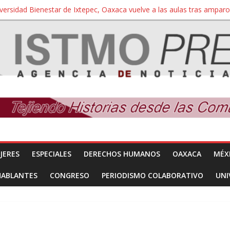
iversidad Bienestar de Ixtepec, Oaxaca vuelve a las aulas tras amparo
 reúnen con titular de la SEGOB y exigen detener a los autores materi
nuevo despojo de su territorio para construir un parque eólico
 extracción ilegal de material pétreo de gravera Oyamel
a Salina Cruz, Oaxaca; ahora pescadores de Salinas del Marqués de
JERES
ESPECIALES
DERECHOS HUMANOS
OAXACA
MÉX
HABLANTES
CONGRESO
PERIODISMO COLABORATIVO
UNI