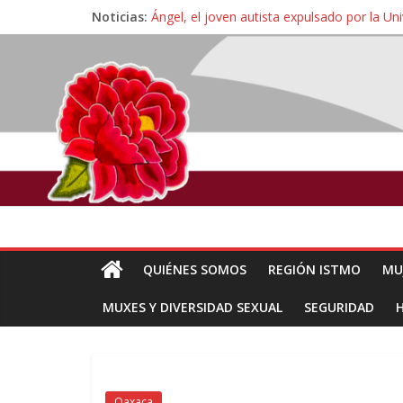
Noticias:
Ángel, el joven autista expulsado por la Un
Familiares de periodista Alejandro Leyva se
Alertan pescadores de Juchitán, Oaxaca de 
Pescadores y comuneros ikoots detienen la
Un nuevo derrame de hidrocarburo afecta 
QUIÉNES SOMOS
REGIÓN ISTMO
MU
MUXES Y DIVERSIDAD SEXUAL
SEGURIDAD
Oaxaca