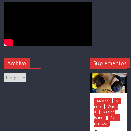
Archivo
Suplementos
México
Mu
ndo
Oaxac
a
Región
Istmo
Suple
mentos