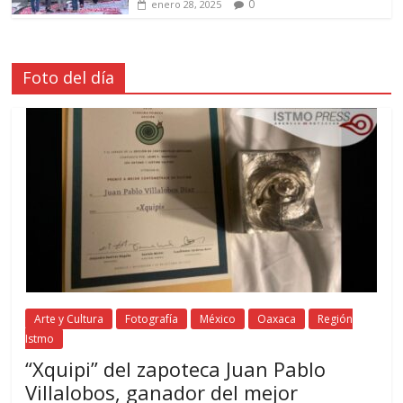
0
enero 28, 2025
Foto del día
Arte y Cultura
Fotografía
México
Oaxaca
Región
Istmo
“Xquipi” del zapoteca Juan Pablo
Villalobos, ganador del mejor