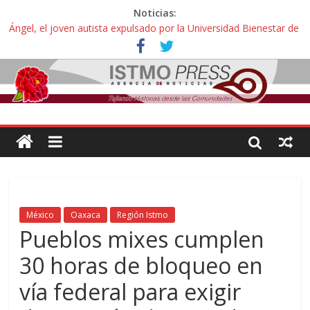
Noticias:
Ángel, el joven autista expulsado por la Universidad Bienestar de
Ixtepec, Oaxaca vuelve a las aulas tras amparo
Familiares de periodista Alejandro Leyva se reúnen con titular de
la SEGOB y exigen detener a los autores materiales e
intelectuales de su asesinato
Alertan pescadores de Juchitán, Oaxaca de nuevo despojo de su
territorio para construir un parque eólico
Pescadores y comuneros ikoots detienen la extracción ilegal de
material pétreo de gravera Oyamel
Un nuevo derrame de hidrocarburo afecta a Salina Cruz, Oaxaca;
ahora pescadores de Salinas del Marqués denuncian daños de
Pemex
México
Oaxaca
Región Istmo
Pueblos mixes cumplen
30 horas de bloqueo en
vía federal para exigir