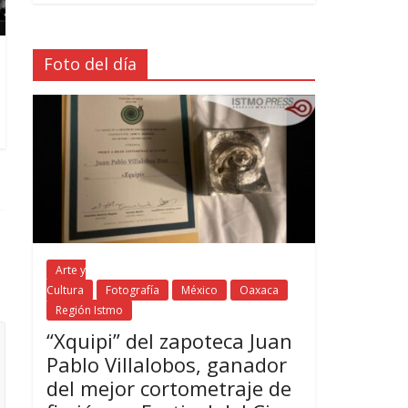
Foto del día
Arte y
Cultura
Fotografía
México
Oaxaca
Región Istmo
“Xquipi” del zapoteca Juan
Pablo Villalobos, ganador
del mejor cortometraje de