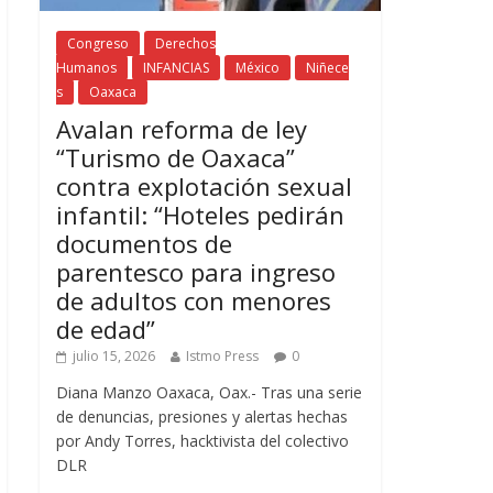
Congreso
Derechos
Humanos
INFANCIAS
México
Niñece
s
Oaxaca
Avalan reforma de ley
“Turismo de Oaxaca”
contra explotación sexual
infantil: “Hoteles pedirán
documentos de
parentesco para ingreso
de adultos con menores
de edad”
julio 15, 2026
Istmo Press
0
Diana Manzo Oaxaca, Oax.- Tras una serie
de denuncias, presiones y alertas hechas
por Andy Torres, hacktivista del colectivo
DLR