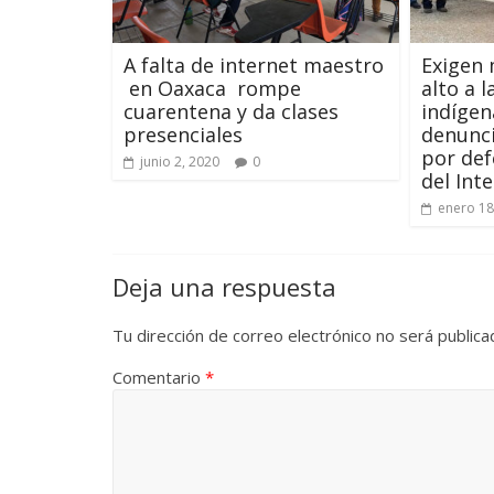
A falta de internet maestro
Exigen 
en Oaxaca rompe
alto a 
cuarentena y da clases
indígen
presenciales
denunc
por def
junio 2, 2020
0
del Int
enero 18
Deja una respuesta
Tu dirección de correo electrónico no será publica
Comentario
*