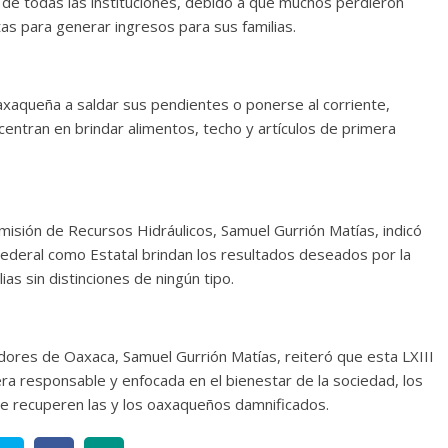
 de todas las instituciones, debido a que muchos perdieron
as para generar ingresos para sus familias.
 oaxaqueña a saldar sus pendientes o ponerse al corriente,
entran en brindar alimentos, techo y artículos de primera
misión de Recursos Hidráulicos, Samuel Gurrión Matías, indicó
ederal como Estatal brindan los resultados deseados por la
ias sin distinciones de ningún tipo.
adores de Oaxaca, Samuel Gurrión Matías, reiteró que esta LXIII
ra responsable y enfocada en el bienestar de la sociedad, los
e recuperen las y los oaxaqueños damnificados.