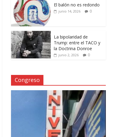
El balón no es redondo
0
junio 14, 2026
La bipolaridad de
Trump: entre el TACO y
la Doctrina Donroe
0
junio 2, 2026
Congreso