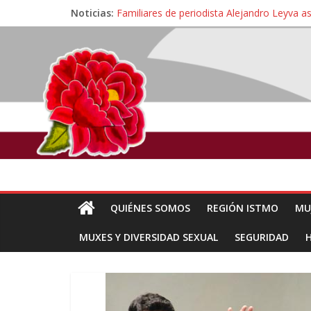
Noticias:
Familiares de periodista Alejandro Leyva a
Alertan pescadores de Juchitán, Oaxaca de 
Pescadores y comuneros ikoots detienen la
Un nuevo derrame de hidrocarburo afecta 
🎧Capítulo 2 : CUIDAR A MI HIJA CON 
QUIÉNES SOMOS
REGIÓN ISTMO
MU
MUXES Y DIVERSIDAD SEXUAL
SEGURIDAD