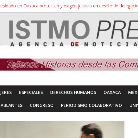
sesinado en Oaxaca protestan y exigen justicia en desfile de delegaci
nuevo despojo de su territorio para construir un parque eólico
 extracción ilegal de material pétreo de gravera Oyamel
a Salina Cruz, Oaxaca; ahora pescadores de Salinas del Marqués de
SÍNDROME DE DOWN
JERES
ESPECIALES
DERECHOS HUMANOS
OAXACA
MÉX
HABLANTES
CONGRESO
PERIODISMO COLABORATIVO
UNI