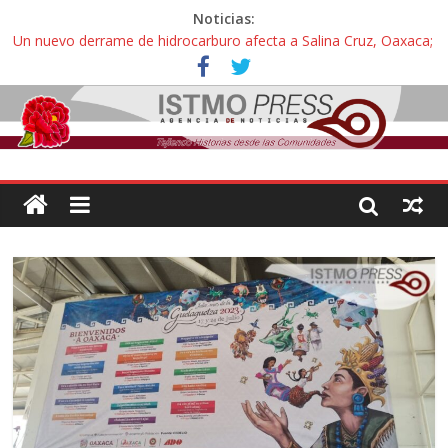
Noticias:
Un nuevo derrame de hidrocarburo afecta a Salina Cruz, Oaxaca;
ahora pescadores de Salinas del Marqués denuncian daños de
Pemex
Ángel, el joven autista expulsado por la Universidad Bienestar de
Ixtepec, Oaxaca vuelve a las aulas tras amparo
Familiares de periodista Alejandro Leyva se reúnen con titular de
la SEGOB y exigen detener a los autores materiales e
intelectuales de su asesinato
Alertan pescadores de Juchitán, Oaxaca de nuevo despojo de su
territorio para construir un parque eólico
Pescadores y comuneros ikoots detienen la extracción ilegal de
material pétreo de gravera Oyamel