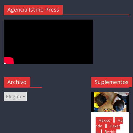
Agencia Istmo Press
Archivo
Suplementos
México
Mu
ndo
Oaxac
a
Región