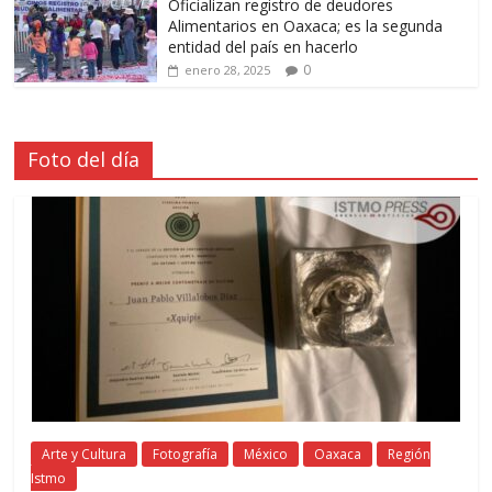
Oficializan registro de deudores
Alimentarios en Oaxaca; es la segunda
entidad del país en hacerlo
0
enero 28, 2025
Foto del día
Arte y Cultura
Fotografía
México
Oaxaca
Región
Istmo