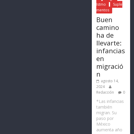
Istmo
Suple
mentos
Buen
camino
ha de
llevarte:
infancias
en
migració
n
agosto 14,
2024
Redacción
0
*Las infancias
también
migran. Su
paso por
México
aumenta año