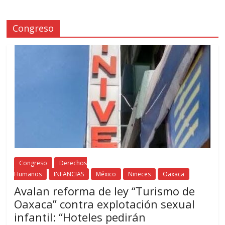
Congreso
Congreso
Derechos
Humanos
INFANCIAS
México
Niñeces
Oaxaca
Avalan reforma de ley “Turismo de
Oaxaca” contra explotación sexual
infantil: “Hoteles pedirán