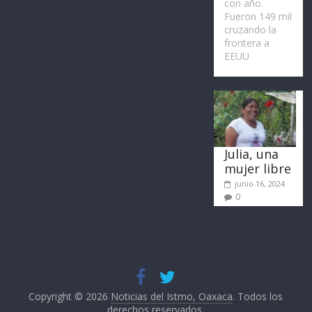
con año.
Fueron 149 mil
cruzando la
frontera a
EEUU
Julia, una
mujer libre
junio 16, 2024
0
Copyright © 2026
Noticias del Istmo, Oaxaca
. Todos los
derechos reservados.