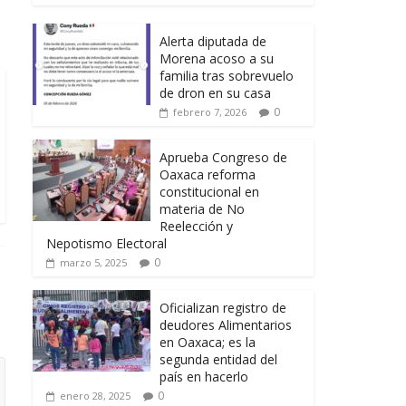
Alerta diputada de
Morena acoso a su
familia tras sobrevuelo
de dron en su casa
0
febrero 7, 2026
Aprueba Congreso de
Oaxaca reforma
constitucional en
materia de No
Reelección y
Nepotismo Electoral
0
marzo 5, 2025
Oficializan registro de
deudores Alimentarios
en Oaxaca; es la
segunda entidad del
país en hacerlo
0
enero 28, 2025