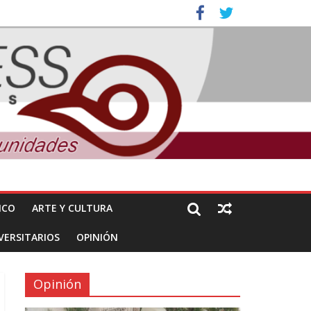
ales e intelectuales de su asesinato
nuncian daños de Pemex
ICO
ARTE Y CULTURA
VERSITARIOS
OPINIÓN
Opinión