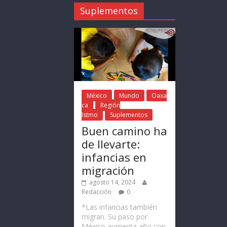
Suplementos
México
Mundo
Oaxa
ca
Región
Istmo
Suplementos
Buen camino ha
de llevarte:
infancias en
migración
agosto 14, 2024
Redacción
0
*Las infancias también
migran. Su paso por
México aumenta año con