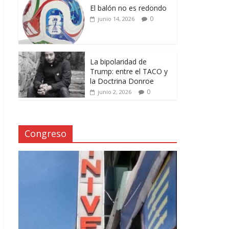
El balón no es redondo
0
junio 14, 2026
La bipolaridad de
Trump: entre el TACO y
la Doctrina Donroe
0
junio 2, 2026
Congreso