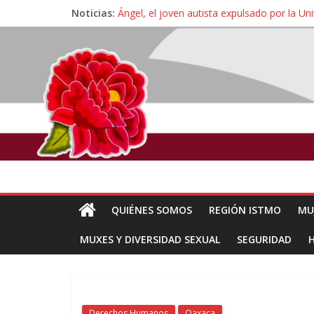
Noticias:
Ángel, el joven autista expulsado por la Un
Familiares de periodista Alejandro Leyva se
Alertan pescadores de Juchitán, Oaxaca de 
Pescadores y comuneros ikoots detienen la
Un nuevo derrame de hidrocarburo afecta 
QUIÉNES SOMOS
REGIÓN ISTMO
MU
MUXES Y DIVERSIDAD SEXUAL
SEGURIDAD
Derechos Humanos
Oaxaca