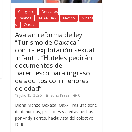
Congreso
Derechos
Humanos
INFANCIAS
México
Niñece
s
Oaxaca
Avalan reforma de ley
“Turismo de Oaxaca”
contra explotación sexual
infantil: “Hoteles pedirán
documentos de
parentesco para ingreso
de adultos con menores
de edad”
julio 15, 2026
Istmo Press
0
Diana Manzo Oaxaca, Oax.- Tras una serie
de denuncias, presiones y alertas hechas
por Andy Torres, hacktivista del colectivo
DLR