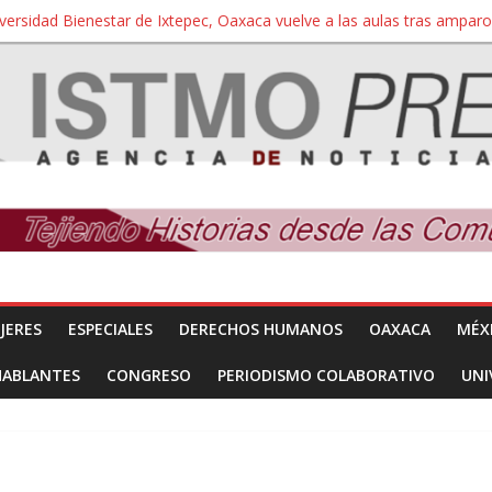
iversidad Bienestar de Ixtepec, Oaxaca vuelve a las aulas tras amparo
 reúnen con titular de la SEGOB y exigen detener a los autores materi
nuevo despojo de su territorio para construir un parque eólico
 extracción ilegal de material pétreo de gravera Oyamel
a Salina Cruz, Oaxaca; ahora pescadores de Salinas del Marqués de
JERES
ESPECIALES
DERECHOS HUMANOS
OAXACA
MÉX
HABLANTES
CONGRESO
PERIODISMO COLABORATIVO
UNI