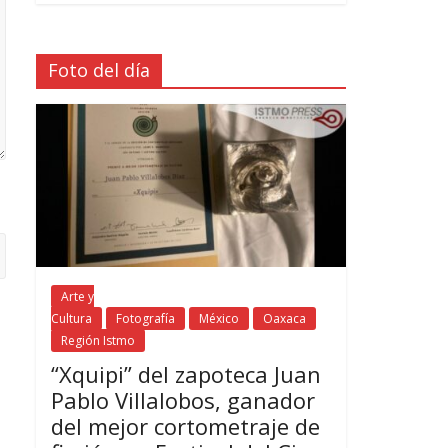
Foto del día
Arte y
Cultura
Fotografía
México
Oaxaca
Región Istmo
“Xquipi” del zapoteca Juan
Pablo Villalobos, ganador
del mejor cortometraje de