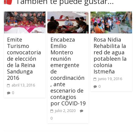
También te puede gustar...
Emite
Encabeza
Rosa Nidia
Turismo
Emilio
Rehabilita la
convocatoria
Montero
red de agua
de elección
reunión
potableen la
de la Reina
emergente
colonia
Sandunga
de
Istmeña
2016
coordinación
junio 19, 2016
, ante
abril 13, 2016
0
escenario de
0
contagios
por COVID-19
julio 2, 2020
0