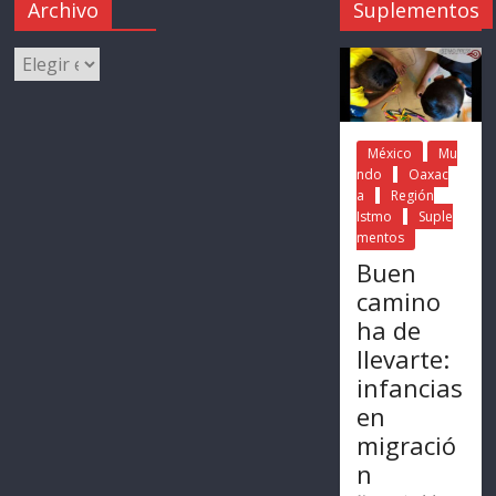
Archivo
Suplementos
México
Mu
ndo
Oaxac
a
Región
Istmo
Suple
mentos
Buen
camino
ha de
llevarte:
infancias
en
migració
n