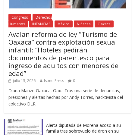
Congreso
Derechos
Humanos
INFANCIAS
México
Niñeces
Oaxaca
Avalan reforma de ley “Turismo de
Oaxaca” contra explotación sexual
infantil: “Hoteles pedirán
documentos de parentesco para
ingreso de adultos con menores de
edad”
julio 15, 2026
Istmo Press
0
Diana Manzo Oaxaca, Oax.- Tras una serie de denuncias,
presiones y alertas hechas por Andy Torres, hacktivista del
colectivo DLR
Alerta diputada de Morena acoso a su
familia tras sobrevuelo de dron en su