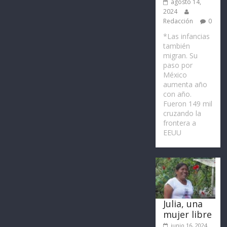
agosto 14,
2024
Redacción
0
*Las infancias
también
migran. Su
paso por
México
aumenta año
con año.
Fueron 149 mil
cruzando la
frontera a
EEUU
Julia, una
mujer libre
junio 16, 2024