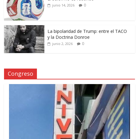
0
junio 14, 2026
La bipolaridad de Trump: entre el TACO
y la Doctrina Donroe
0
junio 2, 2026
Congreso