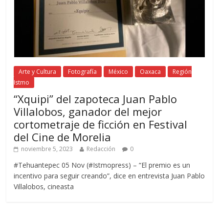
Arte y Cultura
Fotografía
México
Oaxaca
Región
Istmo
“Xquipi” del zapoteca Juan Pablo
Villalobos, ganador del mejor
cortometraje de ficción en Festival
del Cine de Morelia
noviembre 5, 2023
Redacción
0
#Tehuantepec 05 Nov (#Istmopress) – “El premio es un
incentivo para seguir creando”, dice en entrevista Juan Pablo
Villalobos, cineasta