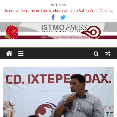
Noticias:
Un nuevo derrame de hidrocarburo afecta a Salina Cruz, Oaxaca;
ahora pescadores de Salinas del Marqués denuncian daños de
Pemex
Ángel, el joven autista expulsado por la Universidad Bienestar de
Ixtepec, Oaxaca vuelve a las aulas tras amparo
Familiares de periodista Alejandro Leyva se reúnen con titular de
la SEGOB y exigen detener a los autores materiales e
intelectuales de su asesinato
Alertan pescadores de Juchitán, Oaxaca de nuevo despojo de su
territorio para construir un parque eólico
Pescadores y comuneros ikoots detienen la extracción ilegal de
material pétreo de gravera Oyamel