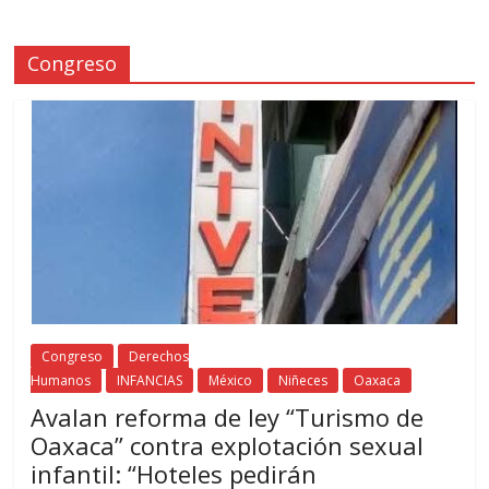
Congreso
Congreso
Derechos
Humanos
INFANCIAS
México
Niñeces
Oaxaca
Avalan reforma de ley “Turismo de
Oaxaca” contra explotación sexual
infantil: “Hoteles pedirán