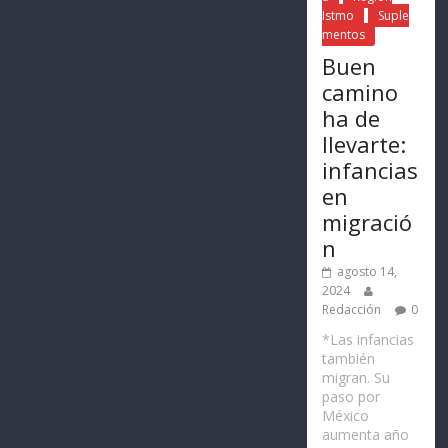
Istmo
Suple
mentos
Buen
camino
ha de
llevarte:
infancias
en
migració
n
agosto 14,
2024
Redacción
0
*Las infancias
también
migran. Su
paso por
México
aumenta año