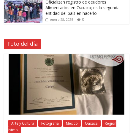
Oficializan registro de deudores
Alimentarios en Oaxaca; es la segunda
entidad del país en hacerlo
0
enero 28, 2025
Foto del día
Arte y Cultura
Fotografía
México
Oaxaca
Región
Istmo