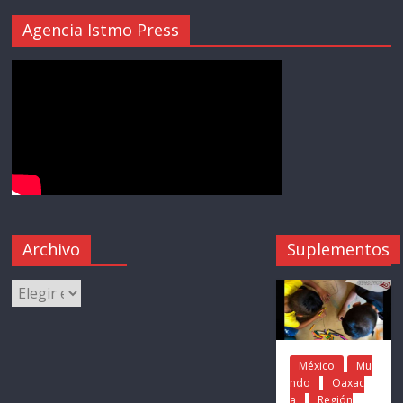
Agencia Istmo Press
Archivo
Suplementos
México
Mu
ndo
Oaxac
a
Región