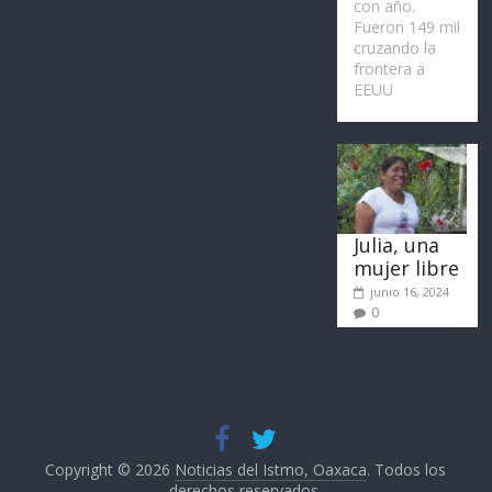
con año.
Fueron 149 mil
cruzando la
frontera a
EEUU
Julia, una
mujer libre
junio 16, 2024
0
Copyright © 2026
Noticias del Istmo, Oaxaca
. Todos los
derechos reservados.