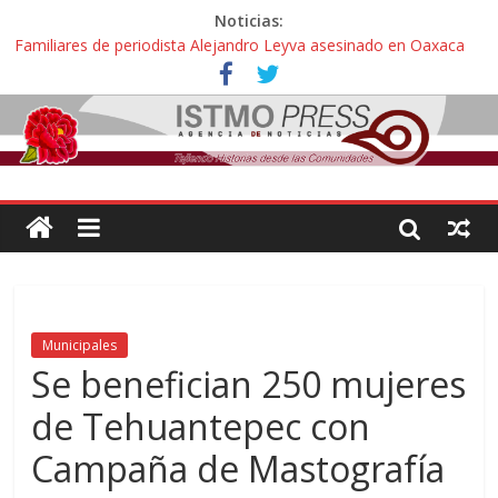
Noticias:
Familiares de periodista Alejandro Leyva asesinado en Oaxaca
protestan y exigen justicia en desfile de delegaciones
Alertan pescadores de Juchitán, Oaxaca de nuevo despojo de su
territorio para construir un parque eólico
Pescadores y comuneros ikoots detienen la extracción ilegal de
material pétreo de gravera Oyamel
Un nuevo derrame de hidrocarburo afecta a Salina Cruz, Oaxaca;
ahora pescadores de Salinas del Marqués denuncian daños de
Pemex
🎧Capítulo 2 : CUIDAR A MI HIJA CON SÍNDROME DE DOWN
Municipales
Se benefician 250 mujeres
de Tehuantepec con
Campaña de Mastografía