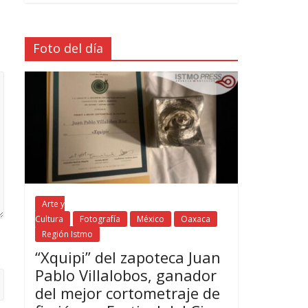
Foto del día
Arte y
Cultura
Fotografía
México
Oaxaca
Región Istmo
“Xquipi” del zapoteca Juan
Pablo Villalobos, ganador
del mejor cortometraje de