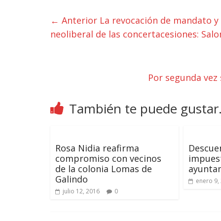
← Anterior
La revocación de mandato y l
neoliberal de las concertacesiones: Sal
Por segunda vez 
También te puede gustar.
Rosa Nidia reafirma
Descuen
compromiso con vecinos
impuest
de la colonia Lomas de
ayuntam
Galindo
enero 9,
julio 12, 2016
0