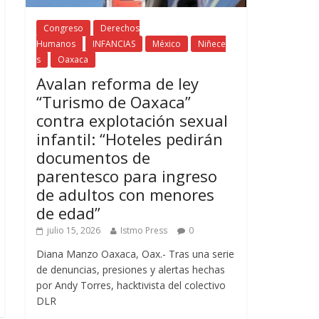
Congreso
Derechos
Humanos
INFANCIAS
México
Niñece
s
Oaxaca
Avalan reforma de ley
“Turismo de Oaxaca”
contra explotación sexual
infantil: “Hoteles pedirán
documentos de
parentesco para ingreso
de adultos con menores
de edad”
julio 15, 2026
Istmo Press
0
Diana Manzo Oaxaca, Oax.- Tras una serie
de denuncias, presiones y alertas hechas
por Andy Torres, hacktivista del colectivo
DLR