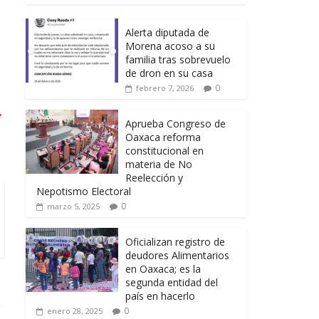
Alerta diputada de
Morena acoso a su
familia tras sobrevuelo
de dron en su casa
0
febrero 7, 2026
→
Aprueba Congreso de
Oaxaca reforma
constitucional en
materia de No
Reelección y
Nepotismo Electoral
0
marzo 5, 2025
Oficializan registro de
deudores Alimentarios
en Oaxaca; es la
segunda entidad del
país en hacerlo
0
enero 28, 2025