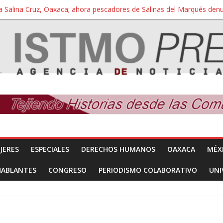
a Salina Cruz, Oaxaca; ahora pescadores de Salinas del Marqués de
iversidad Bienestar de Ixtepec, Oaxaca vuelve a las aulas tras amparo
 reúnen con titular de la SEGOB y exigen detener a los autores materi
nuevo despojo de su territorio para construir un parque eólico
 extracción ilegal de material pétreo de gravera Oyamel
JERES
ESPECIALES
DERECHOS HUMANOS
OAXACA
MÉX
HABLANTES
CONGRESO
PERIODISMO COLABORATIVO
UNI