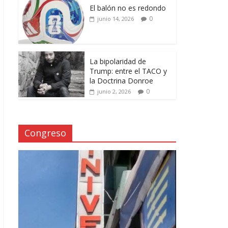
El balón no es redondo
0
junio 14, 2026
La bipolaridad de
Trump: entre el TACO y
la Doctrina Donroe
0
junio 2, 2026
Congreso