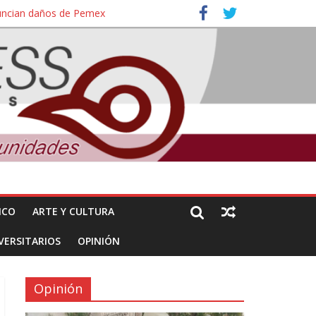
nuncian daños de Pemex
ales e intelectuales de su asesinato
ICO
ARTE Y CULTURA
VERSITARIOS
OPINIÓN
Opinión