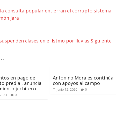
a consulta popular entierran el corrupto sistema
omón Jara
suspenden clases en el Istmo por lluvias
Siguiente 
..
tos en pago del
Antonino Morales continúa
o predial, anuncia
con apoyos al campo
iento juchiteco
junio 12, 2020
0
 2023
0