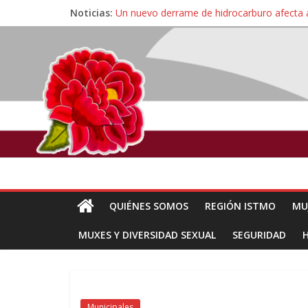
Noticias:
Un nuevo derrame de hidrocarburo afecta 
Ángel, el joven autista expulsado por la Un
Familiares de periodista Alejandro Leyva se
Alertan pescadores de Juchitán, Oaxaca de 
Pescadores y comuneros ikoots detienen la
QUIÉNES SOMOS
REGIÓN ISTMO
MU
MUXES Y DIVERSIDAD SEXUAL
SEGURIDAD
Municipales