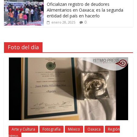
Oficializan registro de deudores
Alimentarios en Oaxaca; es la segunda
entidad del país en hacerlo
0
enero 28, 2025
Foto del día
Arte y Cultura
Fotografía
México
Oaxaca
Región
Istmo