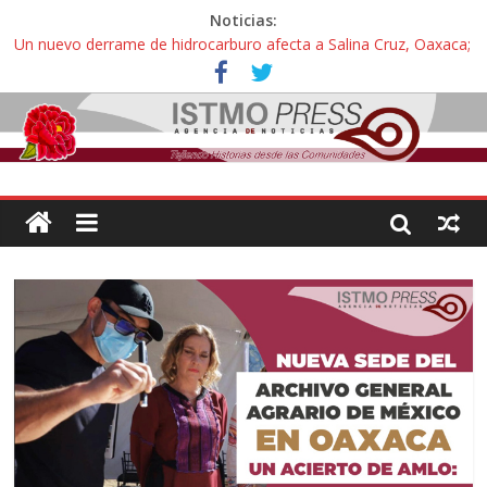
Noticias:
Un nuevo derrame de hidrocarburo afecta a Salina Cruz, Oaxaca;
ahora pescadores de Salinas del Marqués denuncian daños de
Pemex
Ángel, el joven autista expulsado por la Universidad Bienestar de
Ixtepec, Oaxaca vuelve a las aulas tras amparo
Familiares de periodista Alejandro Leyva se reúnen con titular de
la SEGOB y exigen detener a los autores materiales e
intelectuales de su asesinato
Alertan pescadores de Juchitán, Oaxaca de nuevo despojo de su
territorio para construir un parque eólico
Pescadores y comuneros ikoots detienen la extracción ilegal de
material pétreo de gravera Oyamel