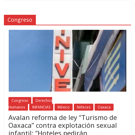
Congreso
Congreso
Derechos
Humanos
INFANCIAS
México
Niñeces
Oaxaca
Avalan reforma de ley “Turismo de
Oaxaca” contra explotación sexual
infantil: “Hoteles pedirán