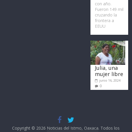
con año.
Fueron 149 mil
cruzando la
frontera a
EEUU
Julia, una
mujer libre
junio 16, 2024
0
Copyright © 2026
Noticias del Istmo, Oaxaca
. Todos los