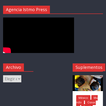
Agencia Istmo Press
Archivo
Suplementos
México
Mu
ndo
Oaxac