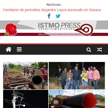
Noticias:
Familiares de periodista Alejandro Leyva asesinado en Oaxaca
protestan y exigen justicia en desfile de delegaciones
Alertan pescadores de Juchitán, Oaxaca de nuevo despojo de su
territorio para construir un parque eólico
Pescadores y comuneros ikoots detienen la extracción ilegal de
material pétreo de gravera Oyamel
Un nuevo derrame de hidrocarburo afecta a Salina Cruz, Oaxaca;
ahora pescadores de Salinas del Marqués denuncian daños de
Pemex
🎧Capítulo 2 : CUIDAR A MI HIJA CON SÍNDROME DE DOWN