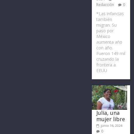
Redacción
0
*Las infancias
también
migran. Su
paso por
México
aumenta año
con año.
Fueron 149 mil
cruzando la
frontera a
EEUU
Julia, una
mujer libre
junio 16, 2024
0