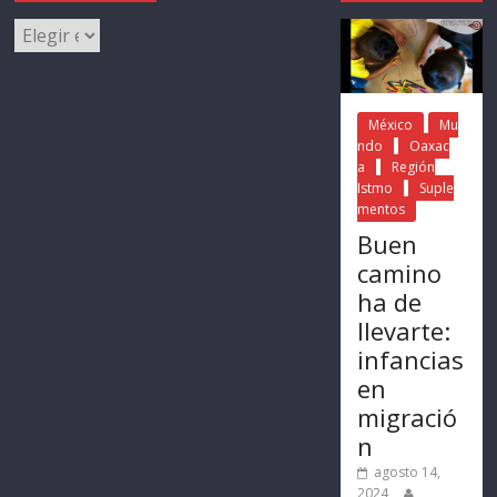
México
Mu
ndo
Oaxac
a
Región
Istmo
Suple
mentos
Buen
camino
ha de
llevarte:
infancias
en
migració
n
agosto 14,
2024