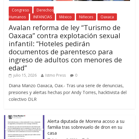
Congreso
Derechos
Humanos
INFANCIAS
México
Niñeces
Oaxaca
Avalan reforma de ley “Turismo de
Oaxaca” contra explotación sexual
infantil: “Hoteles pedirán
documentos de parentesco para
ingreso de adultos con menores de
edad”
julio 15, 2026
Istmo Press
0
Diana Manzo Oaxaca, Oax.- Tras una serie de denuncias,
presiones y alertas hechas por Andy Torres, hacktivista del
colectivo DLR
Alerta diputada de Morena acoso a su
familia tras sobrevuelo de dron en su
casa