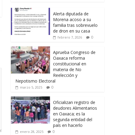
Alerta diputada de
Morena acoso a su
familia tras sobrevuelo
de dron en su casa
0
febrero 7, 2026
Aprueba Congreso de
Oaxaca reforma
constitucional en
materia de No
Reelección y
Nepotismo Electoral
0
marzo 5, 2025
Oficializan registro de
deudores Alimentarios
en Oaxaca; es la
segunda entidad del
país en hacerlo
0
enero 28, 2025