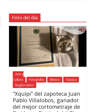
Foto del día
Arte y
Cultura
Fotografía
México
Oaxaca
Región Istmo
“Xquipi” del zapoteca Juan
Pablo Villalobos, ganador
del mejor cortometraje de