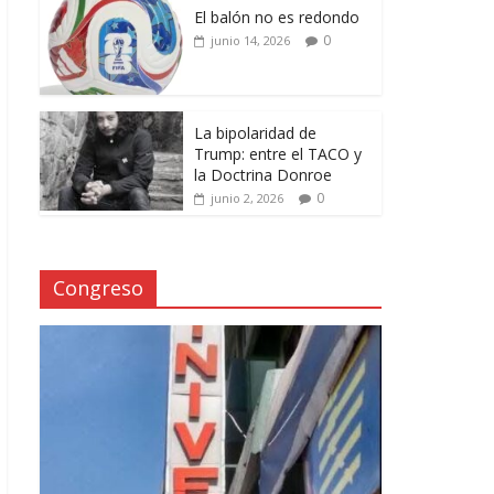
El balón no es redondo
0
junio 14, 2026
La bipolaridad de
Trump: entre el TACO y
la Doctrina Donroe
0
junio 2, 2026
Congreso