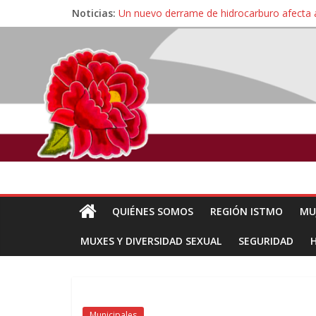
Noticias:
Un nuevo derrame de hidrocarburo afecta 
Ángel, el joven autista expulsado por la Un
Familiares de periodista Alejandro Leyva se
Alertan pescadores de Juchitán, Oaxaca de 
Pescadores y comuneros ikoots detienen la
QUIÉNES SOMOS
REGIÓN ISTMO
MU
MUXES Y DIVERSIDAD SEXUAL
SEGURIDAD
Municipales