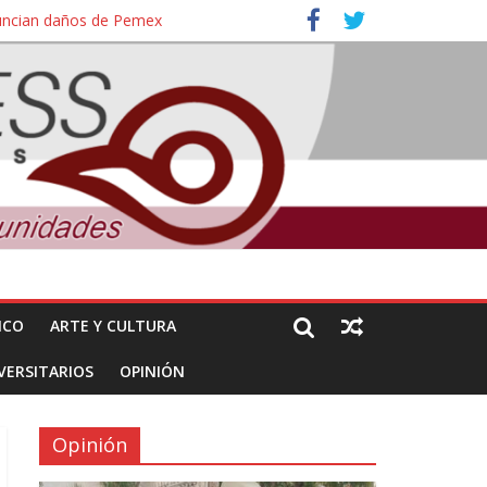
nuncian daños de Pemex
ales e intelectuales de su asesinato
ICO
ARTE Y CULTURA
VERSITARIOS
OPINIÓN
Opinión