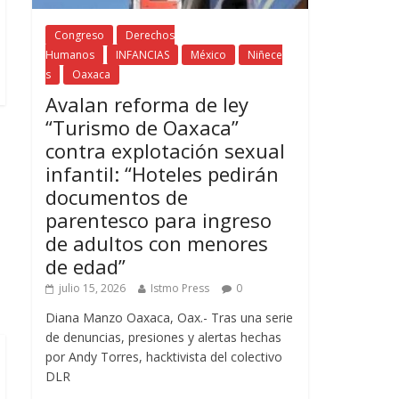
Congreso
Derechos
Humanos
INFANCIAS
México
Niñece
s
Oaxaca
Avalan reforma de ley
“Turismo de Oaxaca”
contra explotación sexual
infantil: “Hoteles pedirán
documentos de
parentesco para ingreso
de adultos con menores
de edad”
julio 15, 2026
Istmo Press
0
Diana Manzo Oaxaca, Oax.- Tras una serie
de denuncias, presiones y alertas hechas
por Andy Torres, hacktivista del colectivo
DLR