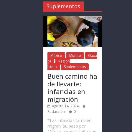
Suplementos
México
Mundo
Oaxa
ca
Región
Istmo
Suplementos
Buen camino ha
de llevarte:
infancias en
migración
agosto 14, 2024
Redacción
0
*Las infancias también
migran. Su paso por
México aumenta año con