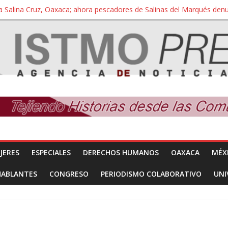
a Salina Cruz, Oaxaca; ahora pescadores de Salinas del Marqués de
iversidad Bienestar de Ixtepec, Oaxaca vuelve a las aulas tras amparo
 reúnen con titular de la SEGOB y exigen detener a los autores materi
nuevo despojo de su territorio para construir un parque eólico
 extracción ilegal de material pétreo de gravera Oyamel
JERES
ESPECIALES
DERECHOS HUMANOS
OAXACA
MÉX
HABLANTES
CONGRESO
PERIODISMO COLABORATIVO
UNI