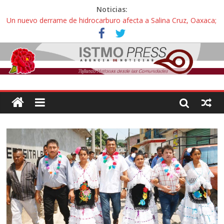
Noticias:
Un nuevo derrame de hidrocarburo afecta a Salina Cruz, Oaxaca;
ahora pescadores de Salinas del Marqués denuncian daños de
Pemex
Ángel, el joven autista expulsado por la Universidad Bienestar de
Ixtepec, Oaxaca vuelve a las aulas tras amparo
Familiares de periodista Alejandro Leyva se reúnen con titular de
la SEGOB y exigen detener a los autores materiales e
intelectuales de su asesinato
Alertan pescadores de Juchitán, Oaxaca de nuevo despojo de su
territorio para construir un parque eólico
Pescadores y comuneros ikoots detienen la extracción ilegal de
material pétreo de gravera Oyamel