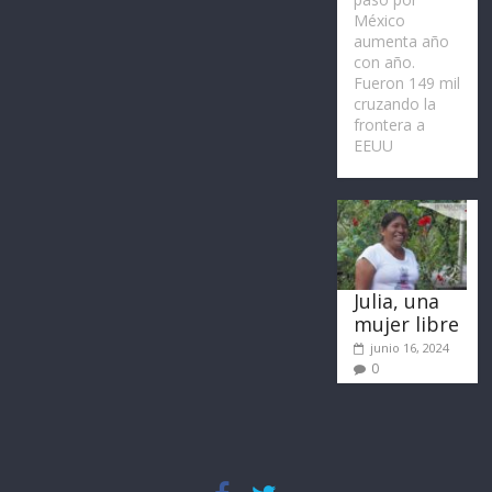
México
aumenta año
con año.
Fueron 149 mil
cruzando la
frontera a
EEUU
Julia, una
mujer libre
junio 16, 2024
0