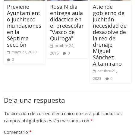
Previene
Rosa Nidia
Atiende
Ayuntamient
entrega aula
gobierno de
o juchiteco
didáctica en
Juchitán
inundaciones
el preescolar
necesidad de
en la
“Vasco de
desazolve de
Séptima
Quiroga”
la red de
sección
drenaje:
octubre 24,
Miguel
mayo 23, 2020
2016
0
Sánchez
0
Altamirano
octubre 21,
2023
0
Deja una respuesta
Tu dirección de correo electrónico no será publicada.
Los
campos obligatorios están marcados con
*
Comentario
*