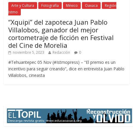
Arte y Cultura
Fotografía
México
Oaxaca
Región
Istmo
“Xquipi” del zapoteca Juan Pablo
Villalobos, ganador del mejor
cortometraje de ficción en Festival
del Cine de Morelia
noviembre 5, 2023
Redacción
0
#Tehuantepec 05 Nov (#Istmopress) – “El premio es un
incentivo para seguir creando”, dice en entrevista Juan Pablo
Villalobos, cineasta