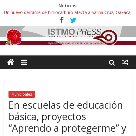
Noticias:
Un nuevo derrame de hidrocarburo afecta a Salina Cruz, Oaxaca;
ahora pescadores de Salinas del Marqués denuncian daños de
Pemex
Ángel, el joven autista expulsado por la Universidad Bienestar de
Ixtepec, Oaxaca vuelve a las aulas tras amparo
Familiares de periodista Alejandro Leyva se reúnen con titular de
la SEGOB y exigen detener a los autores materiales e
intelectuales de su asesinato
Alertan pescadores de Juchitán, Oaxaca de nuevo despojo de su
territorio para construir un parque eólico
Pescadores y comuneros ikoots detienen la extracción ilegal de
material pétreo de gravera Oyamel
Municipales
En escuelas de educación
básica, proyectos
“Aprendo a protegerme” y