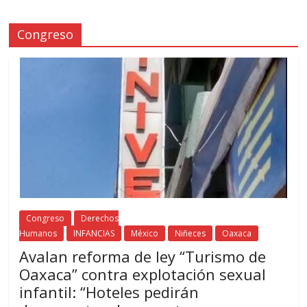
Congreso
Congreso
Derechos
Humanos
INFANCIAS
México
Niñeces
Oaxaca
Avalan reforma de ley “Turismo de
Oaxaca” contra explotación sexual
infantil: “Hoteles pedirán