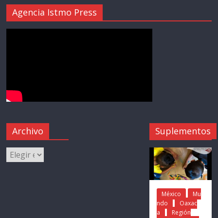
Agencia Istmo Press
Archivo
Suplementos
México
Mu
ndo
Oaxac
a
Región