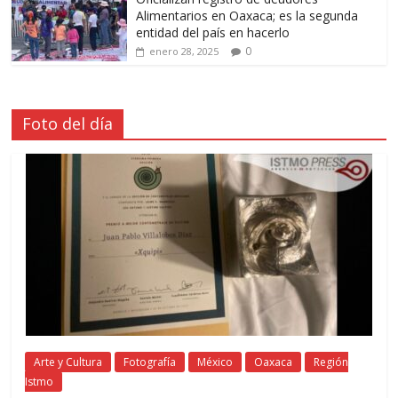
Alimentarios en Oaxaca; es la segunda
entidad del país en hacerlo
0
enero 28, 2025
Foto del día
Arte y Cultura
Fotografía
México
Oaxaca
Región
Istmo