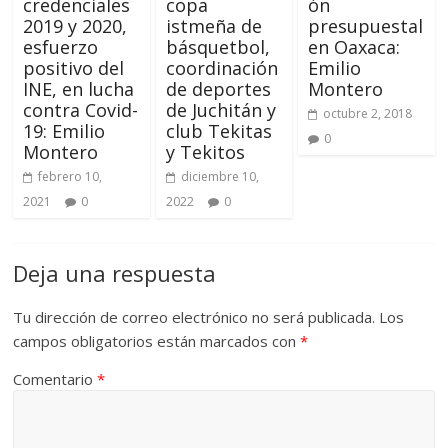
credenciales
copa
ón
2019 y 2020,
istmeña de
presupuestal
esfuerzo
básquetbol,
en Oaxaca:
positivo del
coordinación
Emilio
INE, en lucha
de deportes
Montero
contra Covid-
de Juchitán y
octubre 2, 2018
19: Emilio
club Tekitas
0
Montero
y Tekitos
febrero 10,
diciembre 10,
2021
0
2022
0
Deja una respuesta
Tu dirección de correo electrónico no será publicada.
Los
campos obligatorios están marcados con
*
Comentario
*