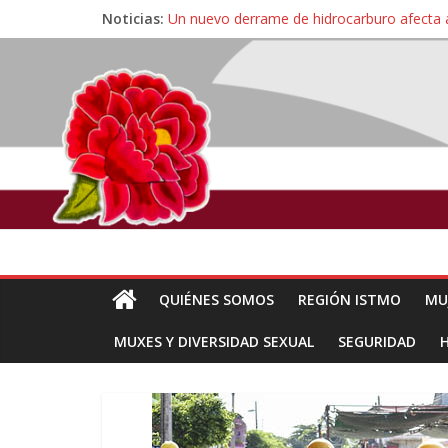
Noticias:
Un nuevo derrame de hidrocarburo afecta 
Ángel, el joven autista expulsado por la Un
Familiares de periodista Alejandro Leyva se
Alertan pescadores de Juchitán, Oaxaca de 
Pescadores y comuneros ikoots detienen la
QUIÉNES SOMOS
REGIÓN ISTMO
MU
MUXES Y DIVERSIDAD SEXUAL
SEGURIDAD