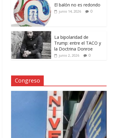
El balón no es redondo
0
junio 14, 2026
La bipolaridad de
Trump: entre el TACO y
la Doctrina Donroe
0
junio 2, 2026
Congreso