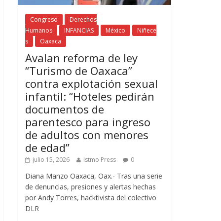
Congreso
Derechos
Humanos
INFANCIAS
México
Niñece
s
Oaxaca
Avalan reforma de ley
“Turismo de Oaxaca”
contra explotación sexual
infantil: “Hoteles pedirán
documentos de
parentesco para ingreso
de adultos con menores
de edad”
julio 15, 2026
Istmo Press
0
Diana Manzo Oaxaca, Oax.- Tras una serie
de denuncias, presiones y alertas hechas
por Andy Torres, hacktivista del colectivo
DLR