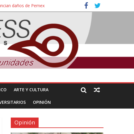
nuncian daños de Pemex
ales e intelectuales de su asesinato
ICO
ARTE Y CULTURA
VERSITARIOS
OPINIÓN
Opinión