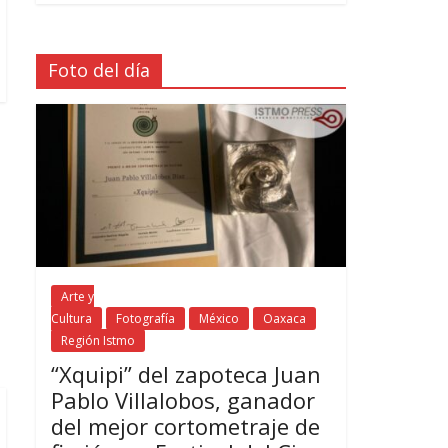
Foto del día
a
Arte y
Cultura
Fotografía
México
Oaxaca
Región Istmo
“Xquipi” del zapoteca Juan
Pablo Villalobos, ganador
del mejor cortometraje de