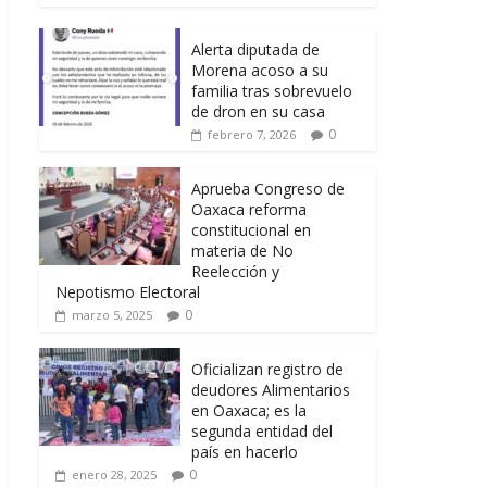
Alerta diputada de
Morena acoso a su
familia tras sobrevuelo
de dron en su casa
0
febrero 7, 2026
Aprueba Congreso de
Oaxaca reforma
constitucional en
materia de No
Reelección y
Nepotismo Electoral
0
marzo 5, 2025
Oficializan registro de
deudores Alimentarios
en Oaxaca; es la
segunda entidad del
país en hacerlo
0
enero 28, 2025