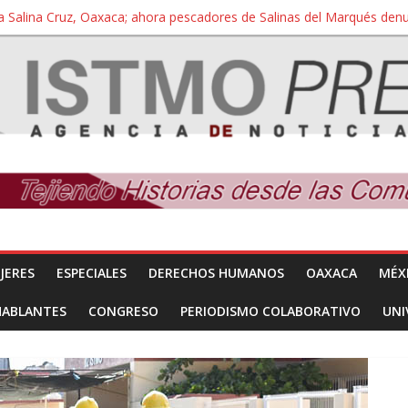
a Salina Cruz, Oaxaca; ahora pescadores de Salinas del Marqués de
iversidad Bienestar de Ixtepec, Oaxaca vuelve a las aulas tras amparo
 reúnen con titular de la SEGOB y exigen detener a los autores materi
nuevo despojo de su territorio para construir un parque eólico
 extracción ilegal de material pétreo de gravera Oyamel
JERES
ESPECIALES
DERECHOS HUMANOS
OAXACA
MÉX
HABLANTES
CONGRESO
PERIODISMO COLABORATIVO
UNI