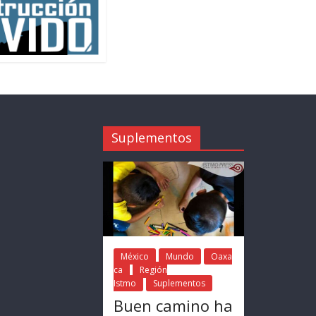
Suplementos
México
Mundo
Oaxa
ca
Región
Istmo
Suplementos
Buen camino ha