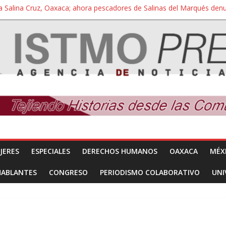
a Salina Cruz, Oaxaca; ahora pescadores de Salinas del Marqués de
iversidad Bienestar de Ixtepec, Oaxaca vuelve a las aulas tras amparo
 reúnen con titular de la SEGOB y exigen detener a los autores materi
nuevo despojo de su territorio para construir un parque eólico
 extracción ilegal de material pétreo de gravera Oyamel
JERES
ESPECIALES
DERECHOS HUMANOS
OAXACA
MÉX
HABLANTES
CONGRESO
PERIODISMO COLABORATIVO
UNI