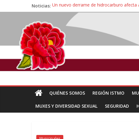
Noticias:
Un nuevo derrame de hidrocarburo afecta 
Ángel, el joven autista expulsado por la Un
Familiares de periodista Alejandro Leyva se
Alertan pescadores de Juchitán, Oaxaca de 
Pescadores y comuneros ikoots detienen la
QUIÉNES SOMOS
REGIÓN ISTMO
MU
MUXES Y DIVERSIDAD SEXUAL
SEGURIDAD
Municipales