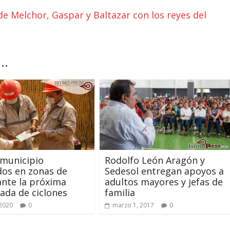
 de Melchor, Gaspar y Baltazar con los reyes del
..
 municipio
Rodolfo León Aragón y
dos en zonas de
Sedesol entregan apoyos a
ante la próxima
adultos mayores y jefas de
da de ciclones
familia
2020
0
marzo 1, 2017
0