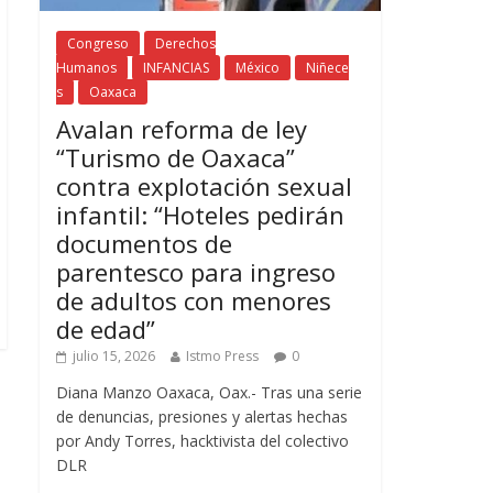
Congreso
Derechos
Humanos
INFANCIAS
México
Niñece
s
Oaxaca
Avalan reforma de ley
“Turismo de Oaxaca”
contra explotación sexual
infantil: “Hoteles pedirán
documentos de
parentesco para ingreso
de adultos con menores
de edad”
julio 15, 2026
Istmo Press
0
Diana Manzo Oaxaca, Oax.- Tras una serie
de denuncias, presiones y alertas hechas
por Andy Torres, hacktivista del colectivo
DLR