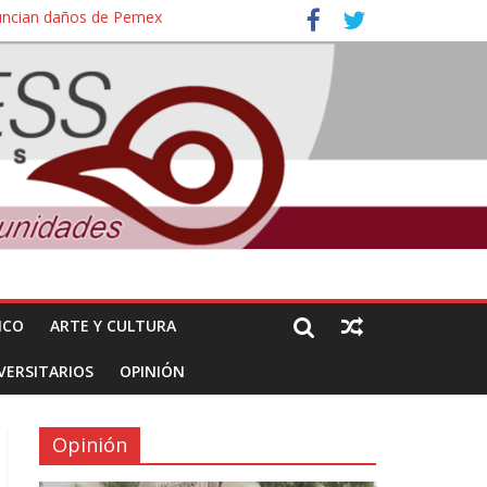
nuncian daños de Pemex
ales e intelectuales de su asesinato
ICO
ARTE Y CULTURA
VERSITARIOS
OPINIÓN
Opinión