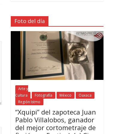
Foto del día
Arte y
Cultura
Fotografía
México
Oaxaca
Región Istmo
“Xquipi” del zapoteca Juan
Pablo Villalobos, ganador
del mejor cortometraje de