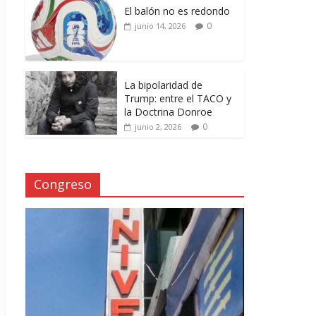
El balón no es redondo
0
junio 14, 2026
La bipolaridad de
Trump: entre el TACO y
la Doctrina Donroe
0
junio 2, 2026
Congreso