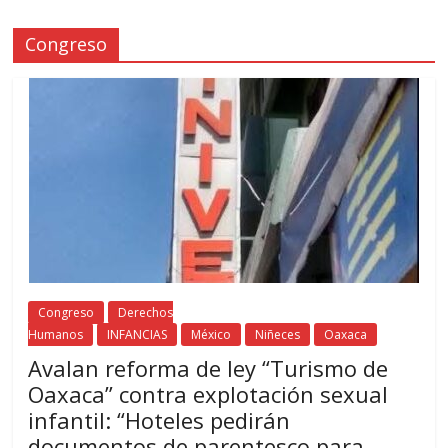
Congreso
Congreso
Derechos
Humanos
INFANCIAS
México
Niñeces
Oaxaca
Avalan reforma de ley “Turismo de
Oaxaca” contra explotación sexual
infantil: “Hoteles pedirán
documentos de parentesco para