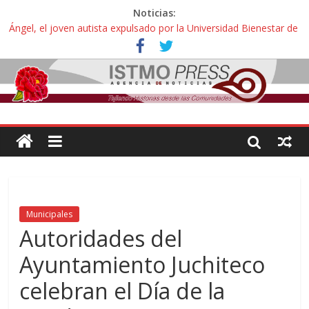
Noticias:
Ángel, el joven autista expulsado por la Universidad Bienestar de
Ixtepec, Oaxaca vuelve a las aulas tras amparo
Familiares de periodista Alejandro Leyva se reúnen con titular de
la SEGOB y exigen detener a los autores materiales e
intelectuales de su asesinato
Alertan pescadores de Juchitán, Oaxaca de nuevo despojo de su
territorio para construir un parque eólico
Pescadores y comuneros ikoots detienen la extracción ilegal de
material pétreo de gravera Oyamel
Un nuevo derrame de hidrocarburo afecta a Salina Cruz, Oaxaca;
ahora pescadores de Salinas del Marqués denuncian daños de
Pemex
Municipales
Autoridades del
Ayuntamiento Juchiteco
celebran el Día de la