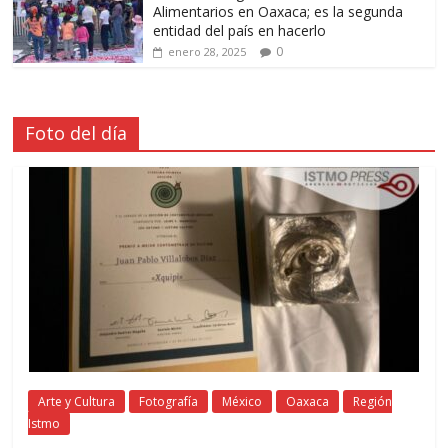
Alimentarios en Oaxaca; es la segunda
entidad del país en hacerlo
0
enero 28, 2025
Foto del día
Arte y Cultura
Fotografía
México
Oaxaca
Región
Istmo