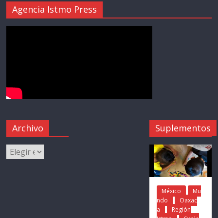
Agencia Istmo Press
Archivo
Suplementos
México
Mu
ndo
Oaxac
a
Región