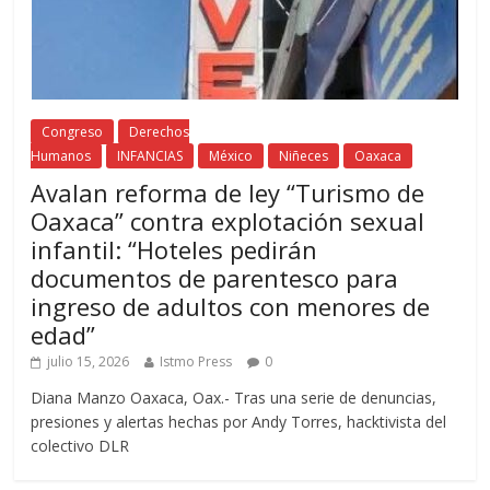
Congreso
Derechos
Humanos
INFANCIAS
México
Niñeces
Oaxaca
Avalan reforma de ley “Turismo de
Oaxaca” contra explotación sexual
infantil: “Hoteles pedirán
documentos de parentesco para
ingreso de adultos con menores de
edad”
julio 15, 2026
Istmo Press
0
Diana Manzo Oaxaca, Oax.- Tras una serie de denuncias,
presiones y alertas hechas por Andy Torres, hacktivista del
colectivo DLR