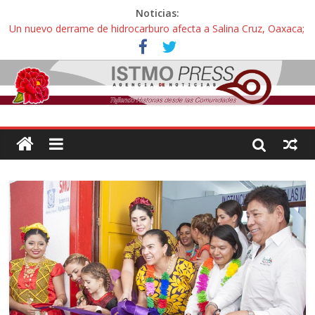
Noticias:
Un nuevo derrame de hidrocarburo afecta a Salina Cruz, Oaxaca;
ahora pescadores de Salinas del Marqués denuncian daños de
Pemex
Ángel, el joven autista expulsado por la Universidad Bienestar de
Ixtepec, Oaxaca vuelve a las aulas tras amparo
Familiares de periodista Alejandro Leyva se reúnen con titular de
la SEGOB y exigen detener a los autores materiales e
intelectuales de su asesinato
Alertan pescadores de Juchitán, Oaxaca de nuevo despojo de su
territorio para construir un parque eólico
Pescadores y comuneros ikoots detienen la extracción ilegal de
material pétreo de gravera Oyamel