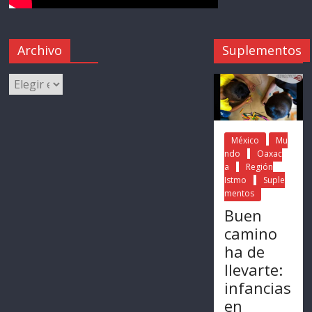
Archivo
Suplementos
México
Mu
ndo
Oaxac
a
Región
Istmo
Suple
mentos
Buen
camino
ha de
llevarte:
infancias
en