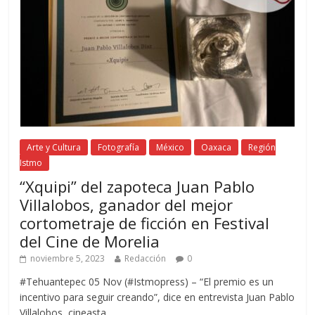
Arte y Cultura
Fotografía
México
Oaxaca
Región
Istmo
“Xquipi” del zapoteca Juan Pablo
Villalobos, ganador del mejor
cortometraje de ficción en Festival
del Cine de Morelia
noviembre 5, 2023
Redacción
0
#Tehuantepec 05 Nov (#Istmopress) – “El premio es un
incentivo para seguir creando”, dice en entrevista Juan Pablo
Villalobos, cineasta