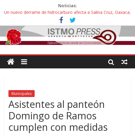
Noticias:
Un nuevo derrame de hidrocarburo afecta a Salina Cruz, Oaxaca;
ahora pescadores de Salinas del Marqués denuncian daños de
Pemex
Ángel, el joven autista expulsado por la Universidad Bienestar de
Ixtepec, Oaxaca vuelve a las aulas tras amparo
Familiares de periodista Alejandro Leyva se reúnen con titular de
la SEGOB y exigen detener a los autores materiales e
intelectuales de su asesinato
Alertan pescadores de Juchitán, Oaxaca de nuevo despojo de su
territorio para construir un parque eólico
Pescadores y comuneros ikoots detienen la extracción ilegal de
material pétreo de gravera Oyamel
Municipales
Asistentes al panteón
Domingo de Ramos
cumplen con medidas