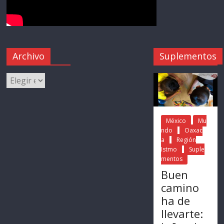
Archivo
Suplementos
México
Mu
ndo
Oaxac
a
Región
Istmo
Suple
mentos
Buen
camino
ha de
llevarte: