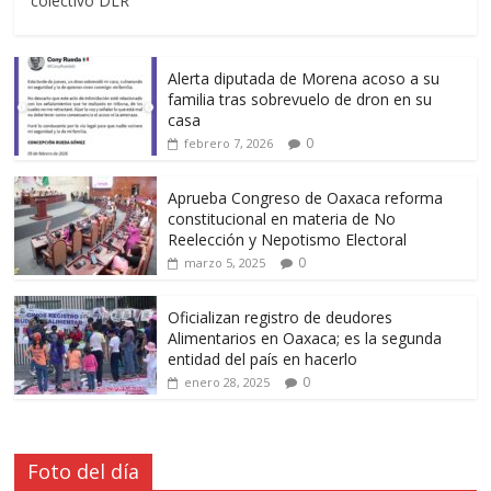
colectivo DLR
Alerta diputada de Morena acoso a su
familia tras sobrevuelo de dron en su
casa
0
febrero 7, 2026
Aprueba Congreso de Oaxaca reforma
constitucional en materia de No
Reelección y Nepotismo Electoral
0
marzo 5, 2025
Oficializan registro de deudores
Alimentarios en Oaxaca; es la segunda
entidad del país en hacerlo
0
enero 28, 2025
Foto del día