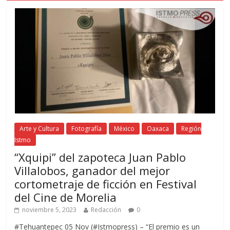
Arte y Cultura
Fotografía
México
Oaxaca
Región
Istmo
“Xquipi” del zapoteca Juan Pablo
Villalobos, ganador del mejor
cortometraje de ficción en Festival
del Cine de Morelia
noviembre 5, 2023
Redacción
0
#Tehuantepec 05 Nov (#Istmopress) – “El premio es un