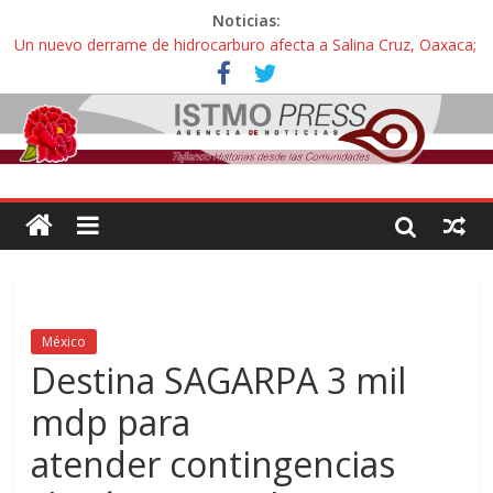
Noticias:
Un nuevo derrame de hidrocarburo afecta a Salina Cruz, Oaxaca;
ahora pescadores de Salinas del Marqués denuncian daños de
Pemex
Ángel, el joven autista expulsado por la Universidad Bienestar de
Ixtepec, Oaxaca vuelve a las aulas tras amparo
Familiares de periodista Alejandro Leyva se reúnen con titular de
la SEGOB y exigen detener a los autores materiales e
intelectuales de su asesinato
Alertan pescadores de Juchitán, Oaxaca de nuevo despojo de su
territorio para construir un parque eólico
Pescadores y comuneros ikoots detienen la extracción ilegal de
material pétreo de gravera Oyamel
México
Destina SAGARPA 3 mil
mdp para
atender contingencias