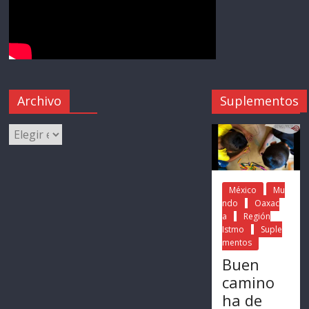
Archivo
Suplementos
México
Mu
ndo
Oaxac
a
Región
Istmo
Suple
mentos
Buen
camino
ha de