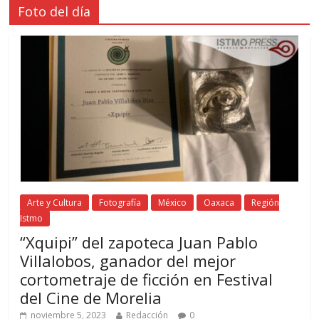
Foto del día
Arte y Cultura
Fotografía
México
Oaxaca
Región
Istmo
“Xquipi” del zapoteca Juan Pablo
Villalobos, ganador del mejor
cortometraje de ficción en Festival
del Cine de Morelia
noviembre 5, 2023
Redacción
0