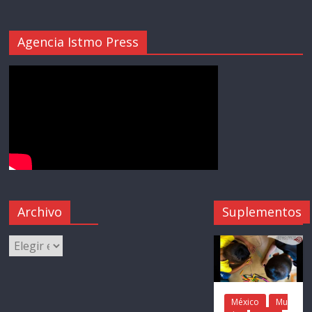
Agencia Istmo Press
Archivo
Suplementos
México
Mu