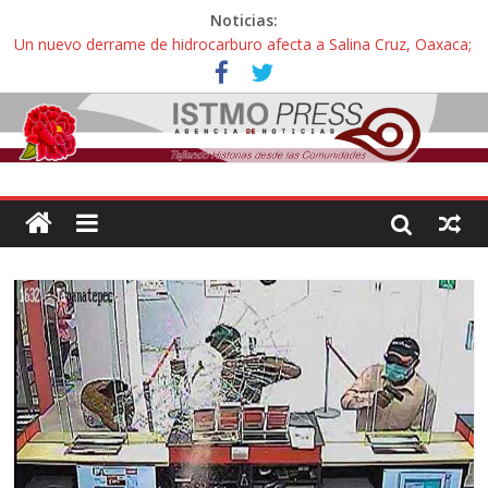
Noticias:
Un nuevo derrame de hidrocarburo afecta a Salina Cruz, Oaxaca;
ahora pescadores de Salinas del Marqués denuncian daños de
Pemex
Ángel, el joven autista expulsado por la Universidad Bienestar de
Ixtepec, Oaxaca vuelve a las aulas tras amparo
Familiares de periodista Alejandro Leyva se reúnen con titular de
la SEGOB y exigen detener a los autores materiales e
intelectuales de su asesinato
Alertan pescadores de Juchitán, Oaxaca de nuevo despojo de su
territorio para construir un parque eólico
Pescadores y comuneros ikoots detienen la extracción ilegal de
material pétreo de gravera Oyamel