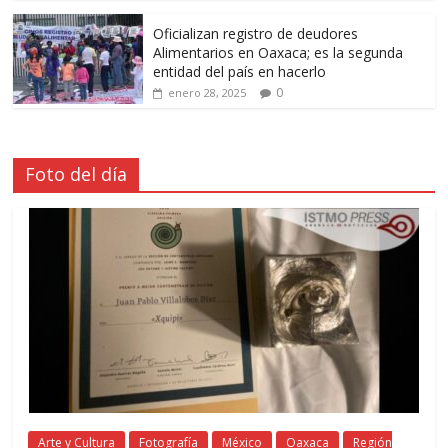
Oficializan registro de deudores
Alimentarios en Oaxaca; es la segunda
entidad del país en hacerlo
0
enero 28, 2025
Foto del día
Arte y Cultura
Fotografía
México
Oaxaca
Región