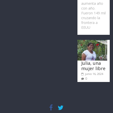
aumenta año
con año.
Fueron 149 mil
cruzando la
frontera a
EEUU
Julia, una
mujer libre
junio 16, 2024
0